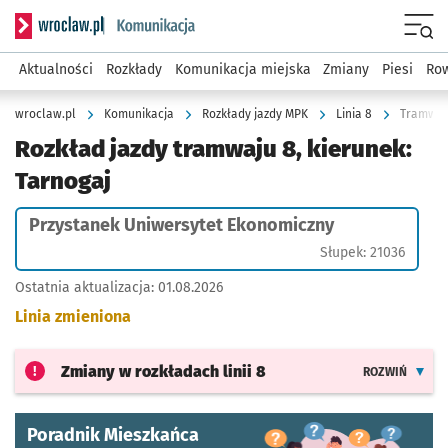
Serwis informacyjny wroclaw.pl podserwis: Komunikacja
Menu
Aktualności
Rozkłady
Komunikacja miejska
Zmiany
Piesi
Row
wroclaw.pl
Komunikacja
Rozkłady jazdy MPK
Linia 8
Tramwaj 
Rozkład jazdy tramwaju 8, kierunek:
Tarnogaj
Przystanek Uniwersytet Ekonomiczny
Słupek: 21036
Ostatnia aktualizacja:
01.08.2026
Linia zmieniona
Zmiany w rozkładach
linii 8
ROZWIŃ
Poradnik Mieszkańca