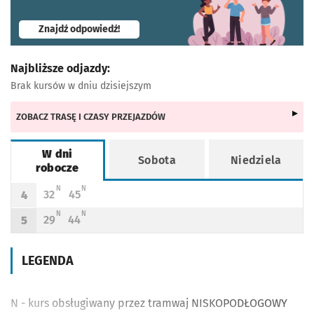
- otworzy się w nowej karcie
Znajdź odpowiedź!
Najbliższe odjazdy:
Brak kursów w dniu dzisiejszym
ZOBACZ TRASĘ I CZASY PRZEJAZDÓW
W dni
Sobota
Niedziela
robocze
Rozkład jazdy -
W dni robocze
N - KURS OBSŁUGIWANY PRZEZ TRAMWAJ NISKOPODŁOGOWY
N - KURS OBSŁUGIWANY PRZEZ TRAMWAJ NISKOPODŁOGOWY
N
N
32
45
4
Odjazd
minut po godzinie 4
Odjazd
minut po godzinie 4
Godzina odjazdu
N - KURS OBSŁUGIWANY PRZEZ TRAMWAJ NISKOPODŁOGOWY
N - KURS OBSŁUGIWANY PRZEZ TRAMWAJ NISKOPODŁOGOWY
N
N
29
44
5
Odjazd
minut po godzinie 5
Odjazd
minut po godzinie 5
Godzina odjazdu
LEGENDA
N - kurs obsługiwany przez tramwaj NISKOPODŁOGOWY