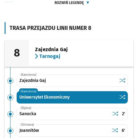
ROZWIŃ LEGENDĘ
TRASA PRZEJAZDU LINII NUMER 8
8
Zajezdnia Gaj
Tarnogaj
(Kamienna)
Sprawdź p
Zajezdnia
Zajezdnia Gaj
(Kamienna)
Sprawdź p
Uniwersy
Uniwersytet Ekonomiczny
(Ślężna)
Sprawdź prop
Sanocka
Czas pr
Sanocka
2'
(Gliniana)
Sprawdź prop
Joannitów
Czas prz
Joannitów
6'