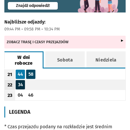
- otworzy się w nowej karcie
Znajdź odpowiedź!
Najbliższe odjazdy:
09:44 PM • 09:58 PM • 10:34 PM
ZOBACZ TRASĘ I CZASY PRZEJAZDÓW
W dni
Sobota
Niedziela
robocze
Rozkład jazdy -
W dni robocze
44
58
21
Odjazd
minut po godzinie 21
Odjazd
minut po godzinie 21
Godzina odjazdu
34
22
Odjazd
minut po godzinie 22
Godzina odjazdu
04
46
23
Odjazd
minut po godzinie 23
Odjazd
minut po godzinie 23
Godzina odjazdu
LEGENDA
* Czas przejazdu podany na rozkładzie jest średnim