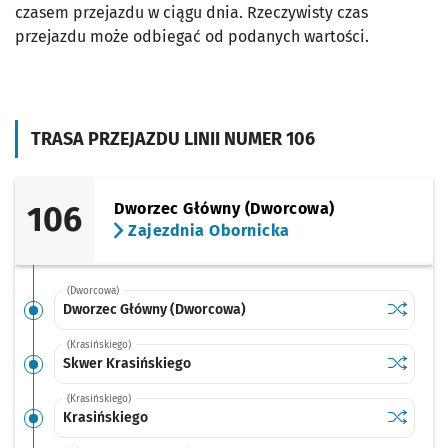
czasem przejazdu w ciągu dnia. Rzeczywisty czas
przejazdu może odbiegać od podanych wartości.
TRASA PRZEJAZDU LINII NUMER 106
106
Dworzec Główny (Dworcowa)
Zajezdnia Obornicka
(Dworcowa)
Sprawdź p
Dworzec 
Dworzec Główny (Dworcowa)
(Krasińskiego)
Sprawdź p
Skwer Kr
Skwer Krasińskiego
(Krasińskiego)
Sprawdź p
Krasińsk
Krasińskiego