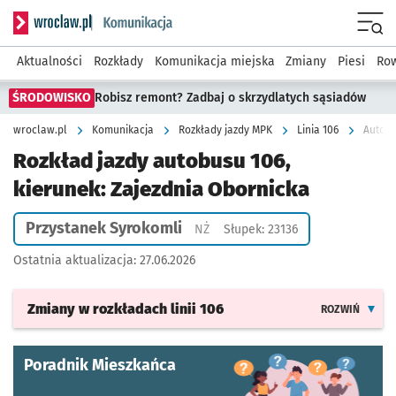
Serwis informacyjny wroclaw.pl podserwis: Komunikacja
Menu
Aktualności
Rozkłady
Komunikacja miejska
Zmiany
Piesi
Row
ŚRODOWISKO
Robisz remont? Zadbaj o skrzydlatych sąsiadów
wroclaw.pl
Komunikacja
Rozkłady jazdy MPK
Linia 106
Autobu
Rozkład jazdy autobusu 106,
kierunek: Zajezdnia Obornicka
Przystanek Syrokomli
Przystanek na życzenie
NŻ
Słupek: 23136
Ostatnia aktualizacja:
27.06.2026
Zmiany w rozkładach
linii 106
ROZWIŃ
Poradnik Mieszkańca