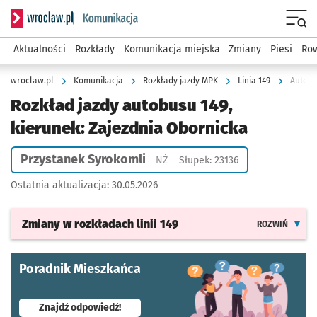
Serwis informacyjny wroclaw.pl podserwis: Komunikacja
Menu
Aktualności
Rozkłady
Komunikacja miejska
Zmiany
Piesi
Row
wroclaw.pl
Komunikacja
Rozkłady jazdy MPK
Linia 149
Autobu
Rozkład jazdy autobusu 149,
kierunek: Zajezdnia Obornicka
Przystanek Syrokomli
Przystanek na życzenie
NŻ
Słupek: 23136
Ostatnia aktualizacja:
30.05.2026
Zmiany w rozkładach
linii 149
ROZWIŃ
Poradnik Mieszkańca
- otworzy się w nowej karcie
Znajdź odpowiedź!