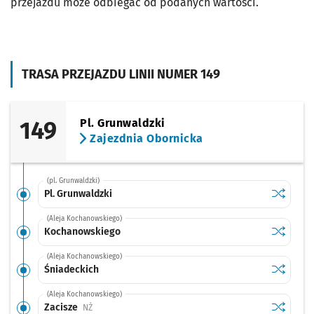
przejazdu może odbiegać od podanych wartości.
TRASA PRZEJAZDU LINII NUMER 149
149
Pl. Grunwaldzki
Zajezdnia Obornicka
(pl. Grunwaldzki)
Sprawdź p
Pl. Grunw
Pl. Grunwaldzki
(Aleja Kochanowskiego)
Sprawdź p
Kochano
Kochanowskiego
(Aleja Kochanowskiego)
Sprawdź p
Śniadeck
Śniadeckich
(Aleja Kochanowskiego)
Sprawdź p
Zacisze
Zacisze
Przystanek na życzenie
NŻ