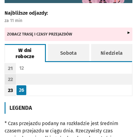
Najbliższe odjazdy:
za 11 min
ZOBACZ TRASĘ I CZASY PRZEJAZDÓW
W dni
Sobota
Niedziela
robocze
Rozkład jazdy -
W dni robocze
12
21
Odjazd
minut po godzinie 21
Godzina odjazdu
22
Godzina odjazdu
26
23
Odjazd
minut po godzinie 23
Godzina odjazdu
LEGENDA
* Czas przejazdu podany na rozkładzie jest średnim
czasem przejazdu w ciągu dnia. Rzeczywisty czas