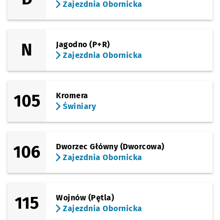
Zajezdnia Obornicka
(Obornicka)
Sprawdź prop
Bezpieczna
Czas prz
Bezpieczna
6'
(Obornicka)
Sprawdź prop
Paprotna
Czas pr
Paprotna
7'
Przystanek na życzenie
NŻ
N
Jagodno (P+R)
Zajezdnia Obornicka
(Obornicka)
Sprawdź prop
Zajezdnia Ob
Czas prz
Zajezdnia Obornicka
8'
105
Kromera
Świniary
106
Dworzec Główny (Dworcowa)
Zajezdnia Obornicka
115
Wojnów (Pętla)
Zajezdnia Obornicka