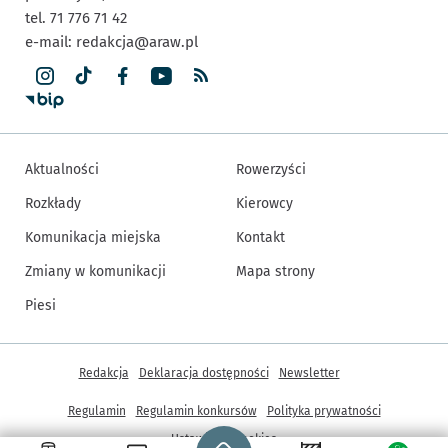
tel. 71 776 71 42
e-mail:
redakcja@araw.pl
Aktualności
Rowerzyści
Rozkłady
Kierowcy
Komunikacja miejska
Kontakt
Zmiany w komunikacji
Mapa strony
Piesi
Inne informacje
Redakcja
Deklaracja dostępności
Newsletter
Regulamin
Regulamin konkursów
Polityka prywatności
Strona główna - wroclaw.pl
Ustawienia cookies