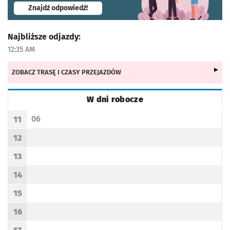
- otworzy się w nowej karcie
Znajdź odpowiedź!
Najbliższe odjazdy:
12:35 AM
ZOBACZ TRASĘ I CZASY PRZEJAZDÓW
W dni robocze
Rozkład jazdy -
W dni robocze
06
11
Odjazd
minut po godzinie 11
Godzina odjazdu
12
Godzina odjazdu
13
Godzina odjazdu
14
Godzina odjazdu
15
Godzina odjazdu
16
Godzina odjazdu