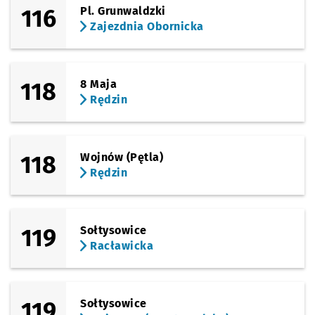
116
Pl. Grunwaldzki
Sprawdź p
Zajezdni
Zajezdnia Obornicka
Zajezdnia Obornicka
118
8 Maja
Rędzin
118
Wojnów (Pętla)
Rędzin
119
Sołtysowice
Racławicka
119
Sołtysowice