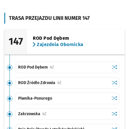
TRASA PRZEJAZDU LINII NUMER 147
147
ROD Pod Dębem
Zajezdnia Obornicka
Sprawdź p
ROD Pod
ROD Pod Dębem
Przystanek na życzenie
NŻ
Sprawdź p
ROD Źród
ROD Źródło Zdrowia
Przystanek na życzenie
NŻ
Sprawdź p
Piwnika-
Piwnika-Ponurego
Sprawdź p
Zakrzow
Zakrzowska
Przystanek na życzenie
NŻ