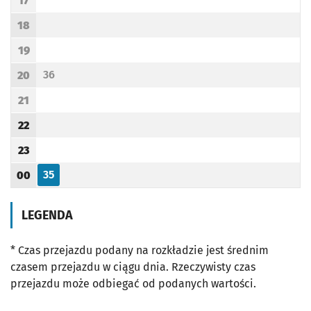
17
Godzina odjazdu
18
Godzina odjazdu
19
Godzina odjazdu
36
20
Odjazd
minut po godzinie 20
Godzina odjazdu
21
Godzina odjazdu
22
Godzina odjazdu
23
Godzina odjazdu
35
00
Odjazd
minut po godzinie 00
Godzina odjazdu
LEGENDA
* Czas przejazdu podany na rozkładzie jest średnim
czasem przejazdu w ciągu dnia. Rzeczywisty czas
przejazdu może odbiegać od podanych wartości.