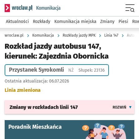
Serwis informacyjny wroclaw.pl podserwis: Komunikacja
Menu
Aktualności
Rozkłady
Komunikacja miejska
Zmiany
Piesi
Row
wroclaw.pl
Komunikacja
Rozkłady jazdy MPK
Linia 147
Autobus
Rozkład jazdy autobusu 147,
kierunek: Zajezdnia Obornicka
Przystanek Syrokomli
Przystanek na życzenie
NŻ
Słupek: 23136
Ostatnia aktualizacja:
06.07.2026
Linia zmieniona
Zmiany w rozkładach
linii 147
ROZWIŃ
Poradnik Mieszkańca