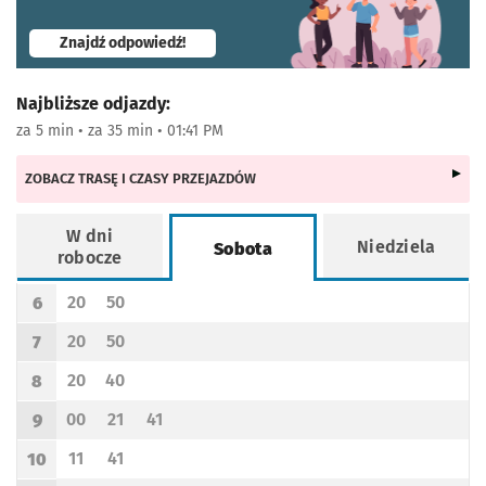
- otworzy się w nowej karcie
Znajdź odpowiedź!
Najbliższe odjazdy:
za 5 min • za 35 min • 01:41 PM
ZOBACZ TRASĘ I CZASY PRZEJAZDÓW
W dni
Niedziela
Sobota
robocze
Rozkład jazdy -
Sobota
20
50
6
Odjazd
minut po godzinie 6
Odjazd
minut po godzinie 6
Godzina odjazdu
20
50
7
Odjazd
minut po godzinie 7
Odjazd
minut po godzinie 7
Godzina odjazdu
20
40
8
Odjazd
minut po godzinie 8
Odjazd
minut po godzinie 8
Godzina odjazdu
00
21
41
9
Odjazd
minut po godzinie 9
Odjazd
minut po godzinie 9
Odjazd
minut po godzinie 9
Godzina odjazdu
11
41
10
Odjazd
minut po godzinie 10
Odjazd
minut po godzinie 10
Godzina odjazdu