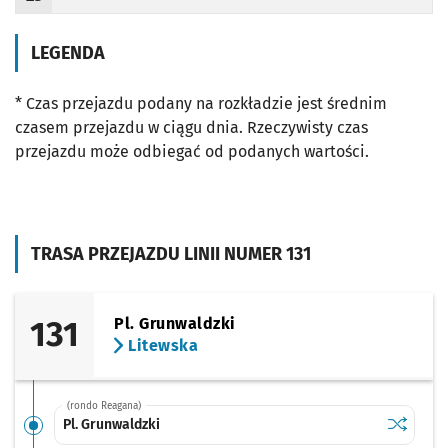
Odjazd
minut po godzinie 23
Odjazd
minut po godzinie 23
Godzina odjazdu
LEGENDA
* Czas przejazdu podany na rozkładzie jest średnim
czasem przejazdu w ciągu dnia. Rzeczywisty czas
przejazdu może odbiegać od podanych wartości.
TRASA PRZEJAZDU LINII NUMER 131
131
Pl. Grunwaldzki
Litewska
(rondo Reagana)
Sprawdź p
Pl. Grunw
Pl. Grunwaldzki