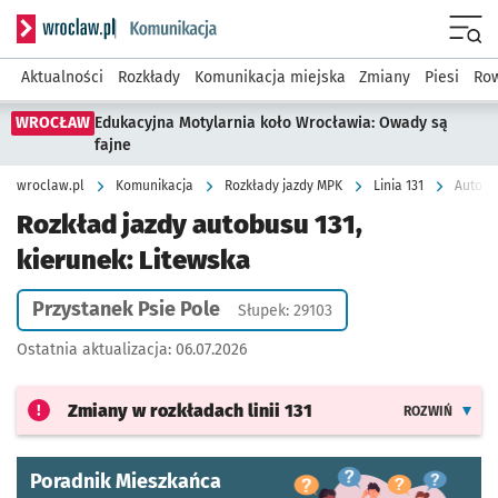
Serwis informacyjny wroclaw.pl podserwis: Komunikacja
Menu
Aktualności
Rozkłady
Komunikacja miejska
Zmiany
Piesi
Row
WROCŁAW
Edukacyjna Motylarnia koło Wrocławia: Owady są
fajne
wroclaw.pl
Komunikacja
Rozkłady jazdy MPK
Linia 131
Autobus
Rozkład jazdy autobusu 131,
kierunek: Litewska
Przystanek Psie Pole
Słupek: 29103
Ostatnia aktualizacja:
06.07.2026
Zmiany w rozkładach
linii 131
ROZWIŃ
Poradnik Mieszkańca