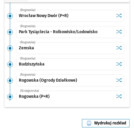
(Rogowska)
Sprawdź p
Wrocław 
Wrocław Nowy Dwór (P+R)
(Rogowska)
Sprawdź p
Park Tysi
Park Tysiąclecia - Rolkowisko/Lodowisko
(Rogowska)
Sprawdź p
Zemska
Zemska
(Rogowska)
Sprawdź p
Budziszy
Budziszyńska
(Rogowska)
Sprawdź p
Rogowska
Rogowska (Ogrody Działkowe)
(Strzegomska)
Sprawdź p
Rogowska
Rogowska (P+R)
(Strzegomska)
Sprawdź p
Strzegom
Strzegomska (Krzyżówka)
Wydrukuj rozkład
(Strzegomska)
linii nr 13
Sprawdź p
Nowodwo
Nowodworska