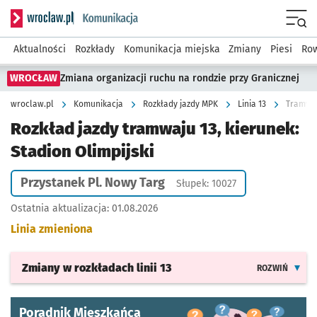
Serwis informacyjny wroclaw.pl podserwis: Komunikacja
Menu
Aktualności
Rozkłady
Komunikacja miejska
Zmiany
Piesi
Row
WROCŁAW
Zmiana organizacji ruchu na rondzie przy Granicznej
wroclaw.pl
Komunikacja
Rozkłady jazdy MPK
Linia 13
Tramwaj 
Rozkład jazdy tramwaju 13, kierunek:
Stadion Olimpijski
Przystanek Pl. Nowy Targ
Słupek: 10027
Ostatnia aktualizacja:
01.08.2026
Linia zmieniona
Zmiany w rozkładach
linii 13
ROZWIŃ
Poradnik Mieszkańca