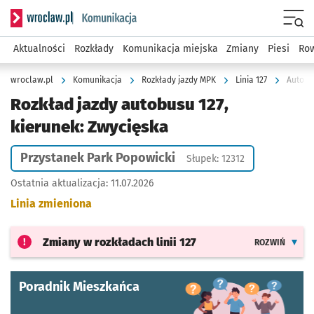
Serwis informacyjny wroclaw.pl podserwis: Komunikacja
Menu
Aktualności
Rozkłady
Komunikacja miejska
Zmiany
Piesi
Row
wroclaw.pl
Komunikacja
Rozkłady jazdy MPK
Linia 127
Autobus
Rozkład jazdy autobusu 127,
kierunek: Zwycięska
Przystanek Park Popowicki
Słupek: 12312
Ostatnia aktualizacja:
11.07.2026
Linia zmieniona
Zmiany w rozkładach
linii 127
ROZWIŃ
Poradnik Mieszkańca