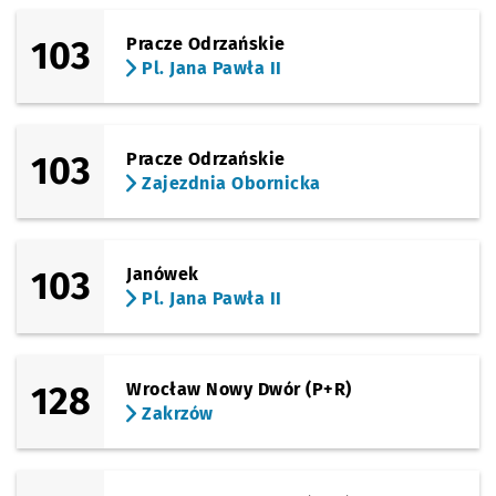
(Dokerska)
Sprawdź p
Kozanów 
Kozanów (Dokerska)
103
Pracze Odrzańskie
Pl. Jana Pawła II
(Kozanowska)
Sprawdź p
Kozanów
Kozanów
(Kozanowska)
Sprawdź p
Dzielna
Dzielna
103
Pracze Odrzańskie
Zajezdnia Obornicka
(Kozanowska)
Sprawdź p
Wiślańsk
Wiślańska
(Kozanowska)
Sprawdź p
Kolista
Kolista
103
Janówek
Pl. Jana Pawła II
(Popowicka)
Sprawdź p
Wejherow
Wejherowska (Hala Orbita)
(Popowicka)
Sprawdź p
Port Pop
Port Popowice
128
Wrocław Nowy Dwór (P+R)
Zakrzów
(Popowicka)
Sprawdź p
Park Pop
Park Popowicki
(Starogroblowa)