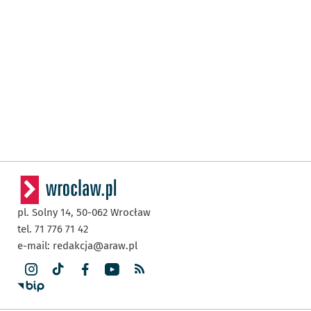
pl. Solny 14,
50-062
Wrocław
tel. 71 776 71 42
e-mail:
redakcja@araw.pl