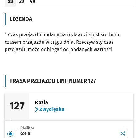
28
48
22
Odjazd
minut po godzinie 22
Odjazd
minut po godzinie 22
Godzina odjazdu
LEGENDA
* Czas przejazdu podany na rozkładzie jest średnim
czasem przejazdu w ciągu dnia. Rzeczywisty czas
przejazdu może odbiegać od podanych wartości.
TRASA PRZEJAZDU LINII NUMER 127
127
Kozia
Zwycięska
(Maślicka)
Sprawdź p
Kozia
Kozia