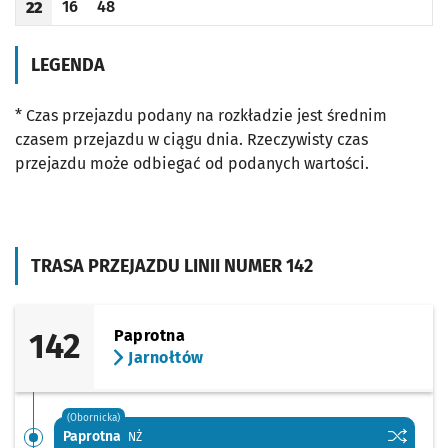
16
48
22
Odjazd
minut po godzinie 22
Odjazd
minut po godzinie 22
Godzina odjazdu
LEGENDA
* Czas przejazdu podany na rozkładzie jest średnim
czasem przejazdu w ciągu dnia. Rzeczywisty czas
przejazdu może odbiegać od podanych wartości.
TRASA PRZEJAZDU LINII NUMER 142
142
Paprotna
Jarnołtów
(Obornicka)
Sprawdź p
Paprotna
Paprotna
Przystanek na życzenie
NŻ