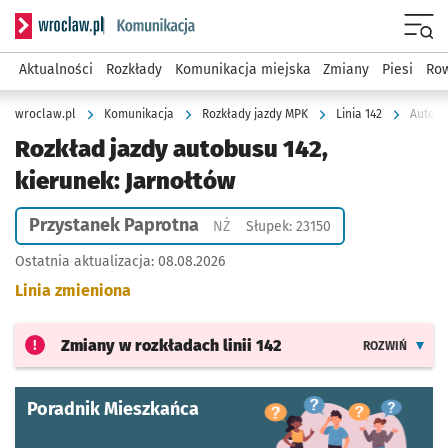
Serwis informacyjny wroclaw.pl podserwis: Komunikacja
Menu
Aktualności
Rozkłady
Komunikacja miejska
Zmiany
Piesi
Row
wroclaw.pl
Komunikacja
Rozkłady jazdy MPK
Linia 142
Autobu
Rozkład jazdy autobusu 142,
kierunek: Jarnołtów
Przystanek Paprotna
Przystanek na życzenie
NŻ
Słupek: 23150
Ostatnia aktualizacja:
08.08.2026
Linia zmieniona
Zmiany w rozkładach
linii 142
ROZWIŃ
Poradnik Mieszkańca