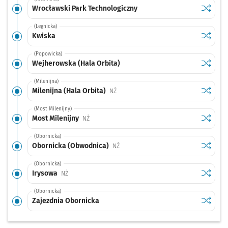
Sprawdź
przysta
Wrocławski Park Technologiczny
(Legnicka)
Sprawdź
przysta
Kwiska
(Popowicka)
Sprawdź
przysta
Wejherowska (Hala Orbita)
(Milenijna)
Sprawdź
przystan
Milenijna (Hala Orbita)
Przystanek na życzenie
NŻ
(Most Milenijny)
Sprawdź
przysta
Most Milenijny
Przystanek na życzenie
NŻ
(Obornicka)
Sprawdź
przysta
Obornicka (Obwodnica)
Przystanek na życzenie
NŻ
(Obornicka)
Sprawdź
przysta
Irysowa
Przystanek na życzenie
NŻ
(Obornicka)
Sprawdź
przysta
Zajezdnia Obornicka