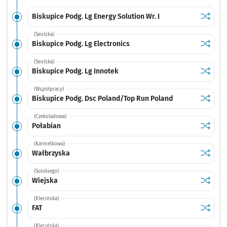
Sprawdź
przystan
Biskupice Podg. Lg Energy Solution Wr. I
(Seulska)
Sprawdź
przystan
Biskupice Podg. Lg Electronics
(Seulska)
Sprawdź
przystan
Biskupice Podg. Lg Innotek
(Współpracy)
Sprawdź
przysta
Biskupice Podg. Dsc Poland/Top Run Poland
(Czekoladowa)
Sprawdź
przysta
Połabian
(Karmelkowa)
Sprawdź
przysta
Wałbrzyska
(Solskiego)
Sprawdź
przysta
Wiejska
(Klecińska)
Sprawdź
przysta
FAT
(Klecińska)