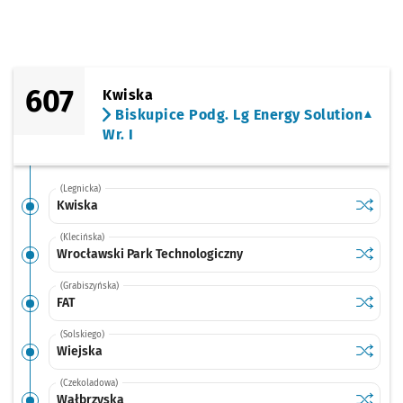
607
Kwiska
Biskupice Podg. Lg Energy Solution
Wr. I
(Legnicka)
Sprawdź
przysta
Kwiska
(Klecińska)
Sprawdź
przysta
Wrocławski Park Technologiczny
(Grabiszyńska)
Sprawdź
przysta
FAT
(Solskiego)
Sprawdź
przysta
Wiejska
(Czekoladowa)
Sprawdź
przysta
Wałbrzyska