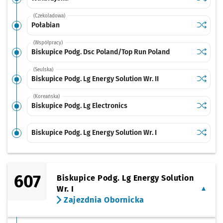
(Czekoladowa)
Sprawdź
przysta
Połabian
(Współpracy)
Sprawdź
przysta
Biskupice Podg. Dsc Poland/Top Run Poland
(Seulska)
Sprawdź
przystan
Biskupice Podg. Lg Energy Solution Wr. II
(Koreańska)
Sprawdź
przystan
Biskupice Podg. Lg Electronics
Sprawdź
przystan
Biskupice Podg. Lg Energy Solution Wr. I
607
Biskupice Podg. Lg Energy Solution
Wr. I
Zajezdnia Obornicka