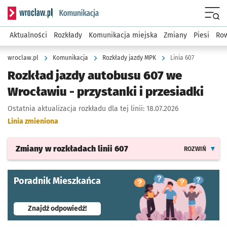
Serwis informacyjny wroclaw.pl podserwis: Komunikacja
Menu
Aktualności
Rozkłady
Komunikacja miejska
Zmiany
Piesi
Row
wroclaw.pl
Komunikacja
Rozkłady jazdy MPK
Linia 607
Rozkład jazdy autobusu 607 we
Wrocławiu - przystanki i przesiadki
Ostatnia aktualizacja rozkładu dla tej linii:
18.07.2026
Linia zmieniona
Zmiany w rozkładach
linii 607
ROZWIŃ
Poradnik Mieszkańca
- otworzy się w nowej karcie
Znajdź odpowiedź!