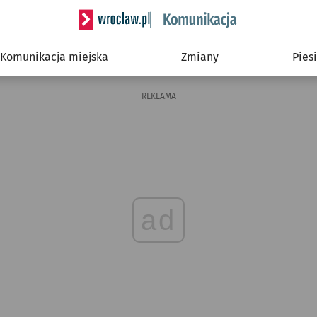
Serwis informacyjny wroclaw.pl podserwis: Ko
Komunikacja miejska
Zmiany
Piesi
REKLAMA
ad