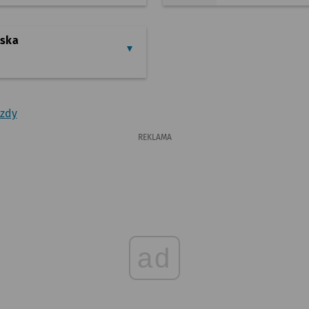
yska
azdy
REKLAMA
ad