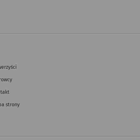
erzyści
rowcy
takt
a strony