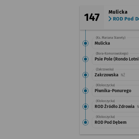
Mulicka
147
ROD Pod 
(Ks. Mariana Stanety)
Mulicka
(Bora-Komorowskiego)
Psie Pole (Rondo Lotn
(Zakrzowska)
Zakrzowska
Przystan
NŻ
(Kłokoczycka)
Piwnika-Ponurego
(Kłokoczycka)
ROD Źródło Zdrowia
N
(Kłokoczycka)
ROD Pod Dębem