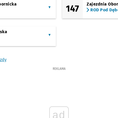
bornicka
Zajezdnia Obo
147
ROD Pod Dę
yska
azdy
REKLAMA
ad