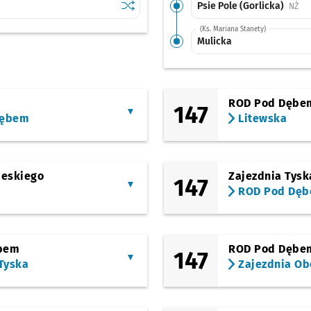
Sprawdź proponowane przesiadki na inne l
przystanek ROD Pod Dębem
Psie Pole (Gorlicka)
Prz
NŻ
(Ks. Mariana Stanety)
Mulicka
ROD Pod Dębe
147
Dębem
Litewska
ieskiego
Zajezdnia Tysk
147
ROD Pod Dę
bem
ROD Pod Dębe
147
Tyska
Zajezdnia Ob