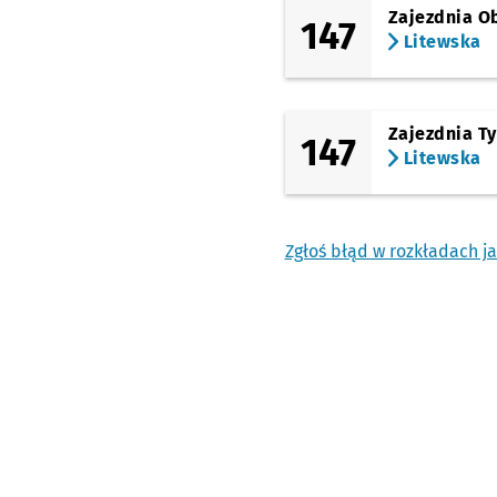
Zajezdnia O
147
Litewska
Zajezdnia T
147
Litewska
Zgłoś błąd w rozkładach j