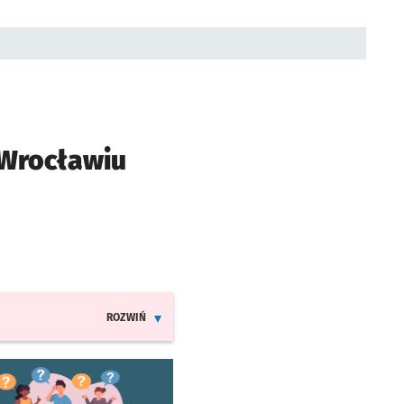
 Wrocławiu
ROZWIŃ
INFORMACJE O ZMIANACH W ROZKŁADACH JAZDY LINI
worzy się w nowej karcie