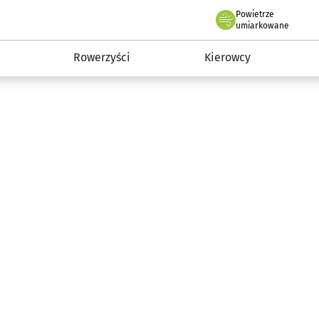
Powietrze
we Wrocławiu
munikacja
umiarkowane
Rowerzyści
Kierowcy