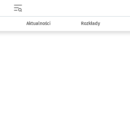
Menu główne portalu wroclaw.pl
Aktualności
Rozkłady