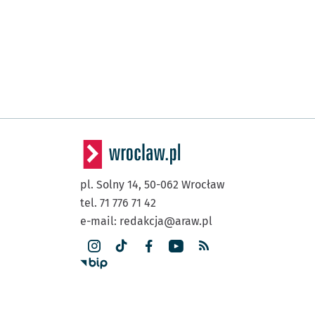
pl. Solny 14,
50-062
Wrocław
tel. 71 776 71 42
e-mail:
redakcja@araw.pl