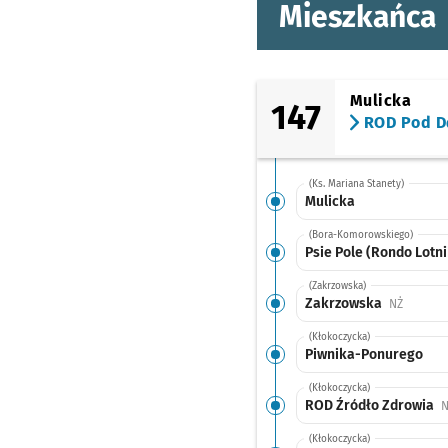
Mieszkańca
Mulicka
147
ROD Pod 
(Ks. Mariana Stanety)
Mulicka
(Bora-Komorowskiego)
Psie Pole (Rondo Lotn
(Zakrzowska)
Zakrzowska
Przystan
NŻ
(Kłokoczycka)
Piwnika-Ponurego
(Kłokoczycka)
ROD Źródło Zdrowia
N
(Kłokoczycka)