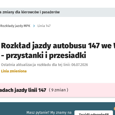
a zmiany dla kierowców i pasażerów
Rozkłady jazdy MPK
Linia 147
Rozkład jazdy autobusu 147 we
- przystanki i przesiadki
Ostatnia aktualizacja rozkładu dla tej linii:
06.07.2026
Linia zmieniona
ładach
jazdy
linii 147
( 9 zmian )
Masz pytanie? My znamy na
- ot
Znajdź odpowiedź!