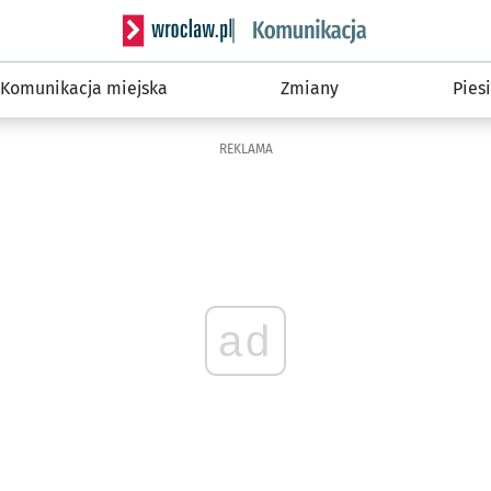
Serwis informacyjny wroclaw.pl podserwis: Ko
Komunikacja miejska
Zmiany
Piesi
REKLAMA
ad