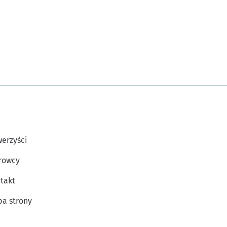
erzyści
rowcy
takt
a strony