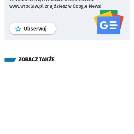
www.wroclaw.pl znajdziesz w Google News!
profil
google news
serwisu wroclaw
Obserwuj
ZOBACZ TAKŻE