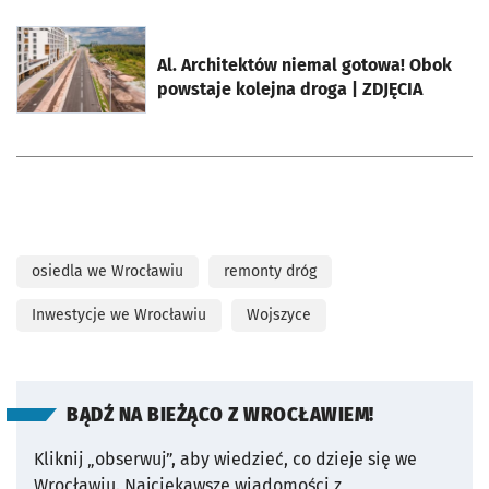
otworzy się w nowej karcie
Al. Architektów niemal gotowa! Obok
powstaje kolejna droga | ZDJĘCIA
osiedla we Wrocławiu
remonty dróg
Inwestycje we Wrocławiu
Wojszyce
BĄDŹ NA BIEŻĄCO Z WROCŁAWIEM!
Kliknij „obserwuj”, aby wiedzieć, co dzieje się we
Wrocławiu.
Najciekawsze wiadomości z