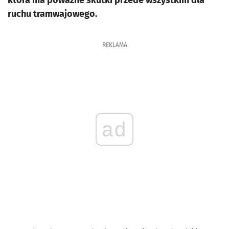
która ma poważne skutki przede wszystkim dla
ruchu tramwajowego.
REKLAMA
ad