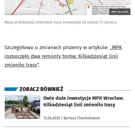
MPK Wrocław
Mapa przedstawia zmienione trasy tramwajów od soboty 13 czerwca
Szczegółowo o zmianach piszemy w artykule: „
MPK
rozpoczęło dwa remonty torów. Kilkadziesiąt linii
zmieniło trasy
”.
ZOBACZ RÓWNIEŻ
otworzy się w nowej karcie
Dwie duże inwestycje MPK Wrocław.
Kilkadziesiąt linii zmieniło trasy
13.06.2026
| Bartosz Chochołowski