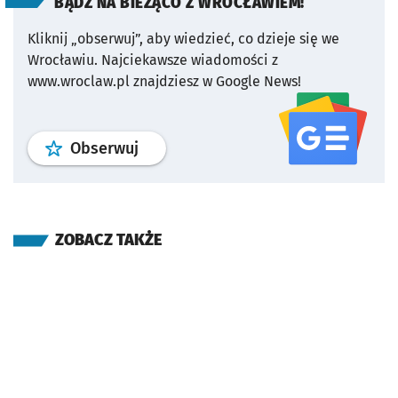
BĄDŹ NA BIEŻĄCO Z WROCŁAWIEM!
Kliknij „obserwuj”, aby wiedzieć, co dzieje się we
Wrocławiu.
Najciekawsze wiadomości z
www.wroclaw.pl znajdziesz w Google News!
profil
google news
serwisu wroclaw
Obserwuj
ZOBACZ TAKŻE