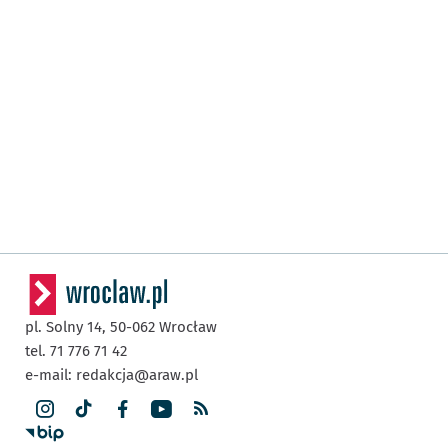
pl. Solny 14,
50-062
Wrocław
tel. 71 776 71 42
e-mail:
redakcja@araw.pl