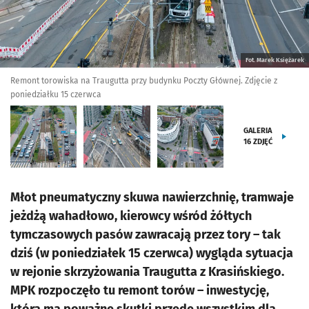
Fot. Marek Księżarek
Remont torowiska na Traugutta przy budynku Poczty Głównej. Zdjęcie z
poniedziałku 15 czerwca
GALERIA
16
ZDJĘĆ
Młot pneumatyczny skuwa nawierzchnię, tramwaje
jeżdżą wahadłowo, kierowcy wśród żółtych
tymczasowych pasów zawracają przez tory – tak
dziś (w poniedziałek 15 czerwca) wygląda sytuacja
w rejonie skrzyżowania Traugutta z Krasińskiego.
MPK rozpoczęło tu remont torów – inwestycję,