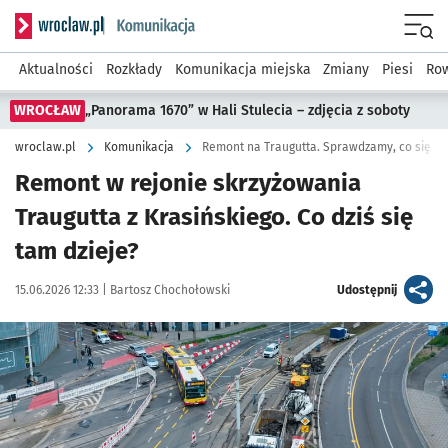
Serwis informacyjny wroclaw.pl podserwis: Komunikacja
Menu
Aktualności
Rozkłady
Komunikacja miejska
Zmiany
Piesi
Row
WROCŁAW
„Panorama 1670” w Hali Stulecia – zdjęcia z soboty
wroclaw.pl
Komunikacja
Remont na Traugutta. Sprawdzamy, co się ta
Remont w rejonie skrzyżowania
Traugutta z Krasińskiego. Co dziś się
tam dzieje?
Data publikacji:
Autor:
artykuł
15.06.2026 12:33 |
Bartosz Chochołowski
Udostępnij
Kliknij, aby zobaczyć galerię