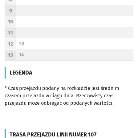
Godzina odjazdu
9
Godzina odjazdu
10
Godzina odjazdu
11
Godzina odjazdu
39
12
Odjazd
minut po godzinie 12
Godzina odjazdu
14
13
Odjazd
minut po godzinie 13
Godzina odjazdu
LEGENDA
* Czas przejazdu podany na rozkładzie jest średnim
czasem przejazdu w ciągu dnia. Rzeczywisty czas
przejazdu może odbiegać od podanych wartości.
TRASA PRZEJAZDU LINII NUMER 107