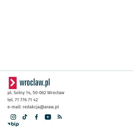
pl. Solny 14,
50-062
Wrocław
tel. 71 776 71 42
e-mail:
redakcja@araw.pl