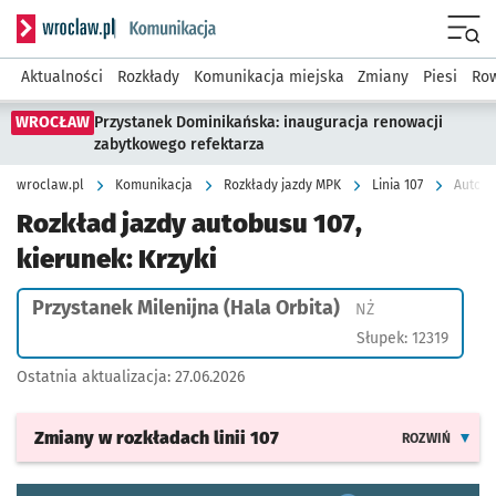
Serwis informacyjny wroclaw.pl podserwis: Komunikacja
Menu
Aktualności
Rozkłady
Komunikacja miejska
Zmiany
Piesi
Row
WROCŁAW
Przystanek Dominikańska: inauguracja renowacji
zabytkowego refektarza
wroclaw.pl
Komunikacja
Rozkłady jazdy MPK
Linia 107
Autobus
Rozkład jazdy autobusu 107,
kierunek: Krzyki
Przystanek Milenijna (Hala Orbita)
Przystanek na ży
NŻ
Słupek: 12319
Ostatnia aktualizacja:
27.06.2026
Zmiany w rozkładach
linii 107
ROZWIŃ