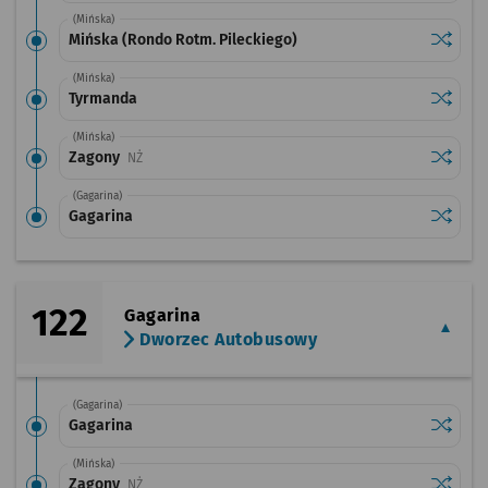
(Mińska)
Sprawdź
przysta
Mińska (Rondo Rotm. Pileckiego)
(Mińska)
Sprawdź
przysta
Tyrmanda
(Mińska)
Sprawdź
przysta
Zagony
Przystanek na życzenie
NŻ
(Gagarina)
Sprawdź
przysta
Gagarina
122
Gagarina
Dworzec Autobusowy
(Gagarina)
Sprawdź
przysta
Gagarina
(Mińska)
Sprawdź
przysta
Zagony
Przystanek na życzenie
NŻ