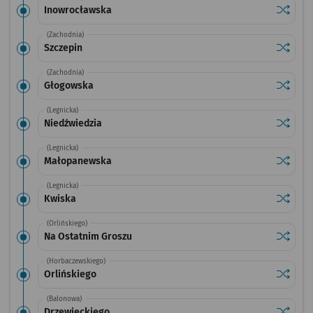
Sprawdź
przysta
Inowrocławska
(Zachodnia)
Sprawdź
przysta
Szczepin
(Zachodnia)
Sprawdź
przysta
Głogowska
(Legnicka)
Sprawdź
przysta
Niedźwiedzia
(Legnicka)
Sprawdź
przysta
Małopanewska
(Legnicka)
Sprawdź
przysta
Kwiska
(Orlińskiego)
Sprawdź
przysta
Na Ostatnim Groszu
(Horbaczewskiego)
Sprawdź
przysta
Orlińskiego
(Balonowa)
Sprawdź
przysta
Drzewieckiego