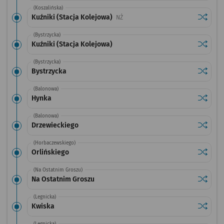
(Koszalińska)
Sprawdź
przystan
Kuźniki (Stacja Kolejowa)
Przystanek na życzenie
NŻ
(Bystrzycka)
Sprawdź
przystan
Kuźniki (Stacja Kolejowa)
(Bystrzycka)
Sprawdź
przysta
Bystrzycka
(Balonowa)
Sprawdź
przysta
Hynka
(Balonowa)
Sprawdź
przysta
Drzewieckiego
(Horbaczewskiego)
Sprawdź
przysta
Orlińskiego
(Na Ostatnim Groszu)
Sprawdź
przysta
Na Ostatnim Groszu
(Legnicka)
Sprawdź
przysta
Kwiska