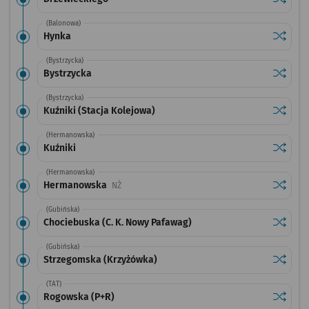
(Balonowa)
Sprawdź
przysta
Hynka
(Bystrzycka)
Sprawdź
przysta
Bystrzycka
(Bystrzycka)
Sprawdź
przystan
Kuźniki (Stacja Kolejowa)
(Hermanowska)
Sprawdź
przysta
Kuźniki
(Hermanowska)
Sprawdź
przysta
Hermanowska
Przystanek na życzenie
NŻ
(Gubińska)
Sprawdź
przysta
Chociebuska (C. K. Nowy Pafawag)
(Gubińska)
Sprawdź
przysta
Strzegomska (Krzyżówka)
(TAT)
Sprawdź
przysta
Rogowska (P+R)