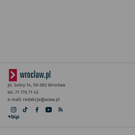
pl. Solny 14,
50-062
Wrocław
tel. 71 776 71 42
e-mail:
redakcja@araw.pl