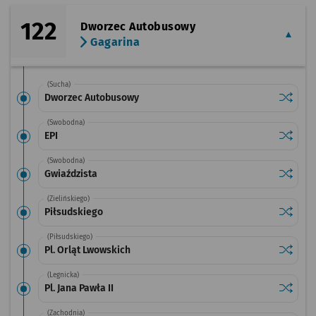
122
Dworzec Autobusowy
Gagarina
(Sucha)
Sprawdź
przysta
Dworzec Autobusowy
(Swobodna)
Sprawdź
przysta
EPI
(Swobodna)
Sprawdź
przysta
Gwiaździsta
(Zielińskiego)
Sprawdź
przysta
Piłsudskiego
(Piłsudskiego)
Sprawdź
przystan
Pl. Orląt Lwowskich
(Legnicka)
Sprawdź
przystan
Pl. Jana Pawła II
(Zachodnia)