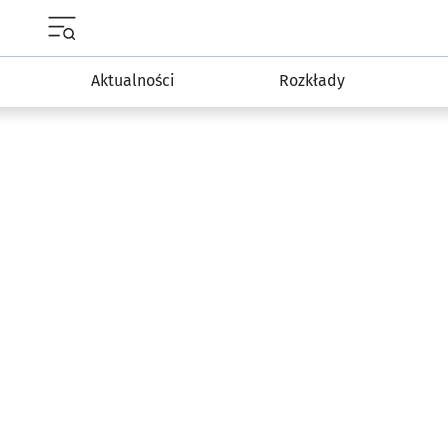
Menu główne portalu wroclaw.pl
Aktualności
Rozkłady