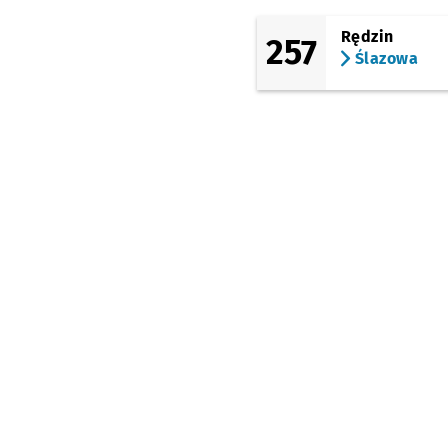
Wejherowska (Hala
Orbita)
Rędzin
257
Ślazowa
(Milenijna)
Milenijna (Hala Orbita
(most Milenijny)
Most Milenijny
Przys
NŻ
(Osobowicka)
Most Milenijny
Przys
NŻ
(Osobowicka)
Osobowice
(Osobowicka)
Jarocińska
(Lipska)
Lipska
(Lipska)
Witkowska
(Lipska)
Lipska (Sanktuarium)