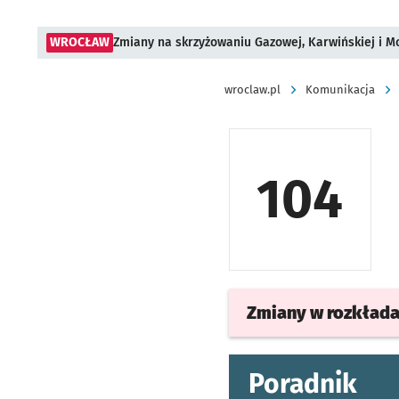
WROCŁAW
Zmiany na skrzyżowaniu Gazowej, Karwińskiej i M
wroclaw.pl
Komunikacja
104
Zmiany w rozkład
Poradnik