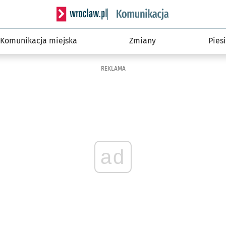
Serwis informacyjny wroclaw.pl podserwis: Ko
Komunikacja miejska
Zmiany
Piesi
REKLAMA
ad