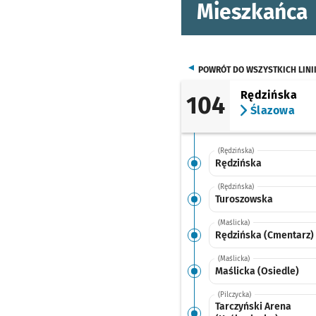
Mieszkańca
POWRÓT DO WSZYSTKICH LINI
Rędzińska
104
Ślazowa
(Rędzińska)
Rędzińska
(Rędzińska)
Turoszowska
(Maślicka)
Rędzińska (Cmentarz)
(Maślicka)
Maślicka (Osiedle)
(Pilczycka)
Tarczyński Arena