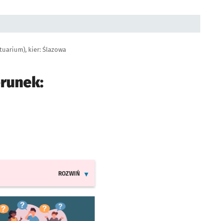
tuarium), kier: Ślazowa
erunek:
nie
ROZWIŃ
INFORMACJE O ZMIANACH W ROZKŁADACH JAZDY LIN
worzy się w nowej karcie