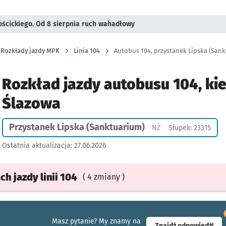
ościckiego. Od 8 sierpnia ruch wahadłowy
Rozkłady jazdy MPK
Linia 104
Autobus 104, przystanek Lipska (Sank
Rozkład jazdy autobusu 104, ki
Ślazowa
Przystanek Lipska (Sanktuarium)
Przystanek na życze
NŻ
Słupek: 23315
Ostatnia aktualizacja:
27.06.2026
ach
jazdy
linii 104
( 4 zmiany )
Masz pytanie? My znamy na
- ot
Znajdź odpowiedź!