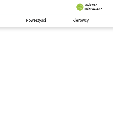
Powietrze
we Wrocławiu
munikacja
umiarkowane
Rowerzyści
Kierowcy