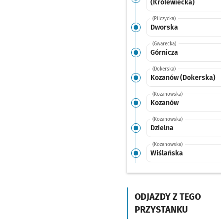
(Królewiecka)
(Pilczycka)
Dworska
(Gwarecka)
Górnicza
(Dokerska)
Kozanów (Dokerska)
(Kozanowska)
Kozanów
(Kozanowska)
Dzielna
(Kozanowska)
Wiślańska
(Kozanowska)
Kolista
ODJAZDY Z TEGO
(Legnicka)
Kwiska
PRZYSTANKU
(Popowicka)