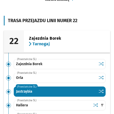
TRASA PRZEJAZDU LINII NUMER 22
22
Zajezdnia Borek
Tarnogaj
(Powstańców Śl.)
Sprawdź p
Zajezdni
Zajezdnia Borek
(Powstańców Śl.)
Sprawdź p
Orla
Orla
(Powstańców Śl.)
Sprawdź p
Jastrzębi
Jastrzębia
(Powstańców Śl.)
Sprawdź prop
Hallera
Czas pr
Hallera
1'