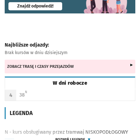
- otworzy się w nowej karcie
Znajdź odpowiedź!
Najbliższe odjazdy:
Brak kursów w dniu dzisiejszym
ZOBACZ TRASĘ I CZASY PRZEJAZDÓW
W dni robocze
Rozkład jazdy -
W dni robocze
N - KURS OBSŁUGIWANY PRZEZ TRAMWAJ NISKOPODŁOGOWY
N
38
4
Odjazd
minut po godzinie 4
Godzina odjazdu
LEGENDA
N - kurs obsługiwany przez tramwaj NISKOPODŁOGOWY
ROZWIŃ LEGENDĘ