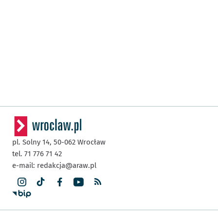
pl. Solny 14,
50-062
Wrocław
tel. 71 776 71 42
e-mail:
redakcja@araw.pl