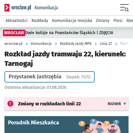
Serwis informacyjny wroclaw.pl podserwis: Komunikacja
Menu
Aktualności
Rozkłady
Komunikacja miejska
Zmiany
Piesi
Row
WROCŁAW
Dwie kolizje na Powstańców Śląskich | ZDJĘCIA
wroclaw.pl
Komunikacja
Rozkłady jazdy MPK
Linia 22
Tramwaj
Rozkład jazdy tramwaju 22, kierunek:
Tarnogaj
Przystanek Jastrzębia
Słupek: 11212
Ostatnia aktualizacja:
01.08.2026
Zmiany w rozkładach
linii 22
ROZWIŃ
Poradnik Mieszkańca