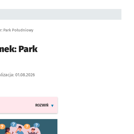
r: Park Południowy
nek: Park
lizacja:
01.08.2026
ROZWIŃ
INFORMACJE O ZMIANACH W ROZKŁADACH JAZDY LINII 9
worzy się w nowej karcie