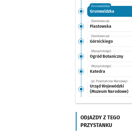
(Grunwaldzka)
Grunwaldzka
(Sienkiewicza)
Piastowska
(Sienkiewicza)
Górnickiego
(Wyszyńskiego)
Ogród Botaniczny
(Wyszyńskiego)
Katedra
(pl. Powstańców Warszawy)
Urząd Wojewódzki
(Muzeum Narodowe)
(Traugutta)
Pl. Wróblewskiego
ODJAZDY Z TEGO
(Pułaskiego)
Komuny Paryskiej
PRZYSTANKU
(Pułaskiego)