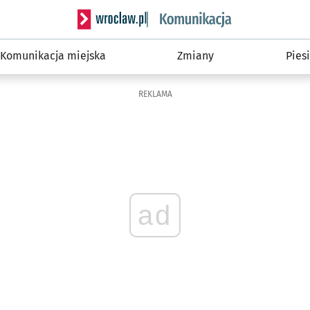
Serwis informacyjny wroclaw.pl podserwis: Ko
Komunikacja miejska
Zmiany
Piesi
REKLAMA
ad