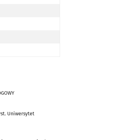
WY
OPODŁOGOWY
AJ NISKOPODŁOGOWY
WY
OPODŁOGOWY
AJ NISKOPODŁOGOWY
WY
OPODŁOGOWY
AJ NISKOPODŁOGOWY
WY
(DO PRZYST. UNIWERSYTET EKONOMICZNY PO TRASIE); N - KURS OBSŁUGIWANY PRZEZ TRAMWAJ NIS
ŚLĘŻNEJ (DO PRZYST. UNIWERSYTET EKONOMICZNY PO TRASIE); N - KURS OBSŁUGIWANY PRZEZ TRA
ŁOGOWY
yst. Uniwersytet