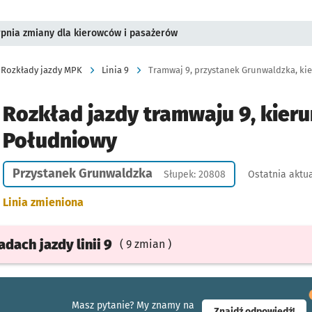
rpnia zmiany dla kierowców i pasażerów
Rozkłady jazdy MPK
Linia 9
Tramwaj 9, przystanek Grunwaldzka, kie
Rozkład jazdy tramwaju 9, kieru
Południowy
Przystanek Grunwaldzka
Słupek: 20808
Ostatnia aktua
Linia zmieniona
ładach
jazdy
linii 9
( 9 zmian )
Masz pytanie? My znamy na
- ot
Znajdź odpowiedź!