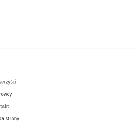
erzyści
rowcy
takt
a strony