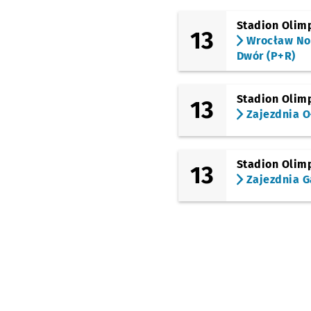
Kościuszki
Stadion Olimp
13
(Hubska)
Wrocław N
Hubska (Dawida)
Dwór (P+R)
(Gliniana)
Gajowa
Stadion Olimp
13
(Gliniana)
Zajezdnia O
Joannitów
(Ślężna)
Sanocka
Stadion Olimp
13
(Ślężna)
Zajezdnia G
Uniwersytet
Ekonomiczny
(Ślężna)
Wiśniowa
(Ślężna)
Jaworowa
(Ślężna)
Weigla (Szpital)