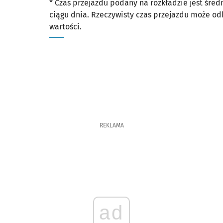
* Czas przejazdu podany na rozkładzie jest śre
ciągu dnia. Rzeczywisty czas przejazdu może o
Sprawdź proponowane przesiadki na inne linie
Pułtuska
Czas przejazdu
33'
wartości.
Sprawdź proponowane przesiadki na inne linie
Park Południowy
Czas przejazdu
34'
REKLAMA
ad