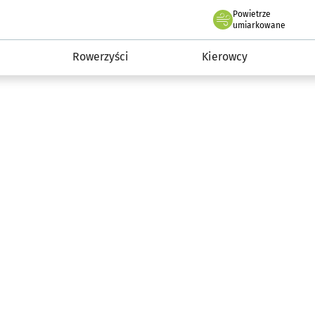
Powietrze
we Wrocławiu
munikacja
umiarkowane
Rowerzyści
Kierowcy