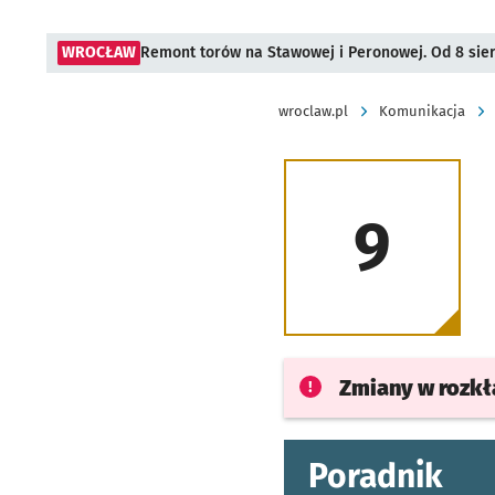
WROCŁAW
Remont torów na Stawowej i Peronowej. Od 8 sie
wroclaw.pl
Komunikacja
9
Zmiany w rozk
Poradnik