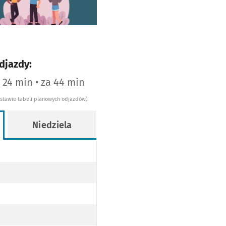
djazdy:
a 24 min • za 44 min
dstawie tabeli planowych odjazdów)
Niedziela
WY
OPODŁOGOWY
WY
OPODŁOGOWY
AJ NISKOPODŁOGOWY
WY
OPODŁOGOWY
AJ NISKOPODŁOGOWY
WY
OPODŁOGOWY
AJ NISKOPODŁOGOWY