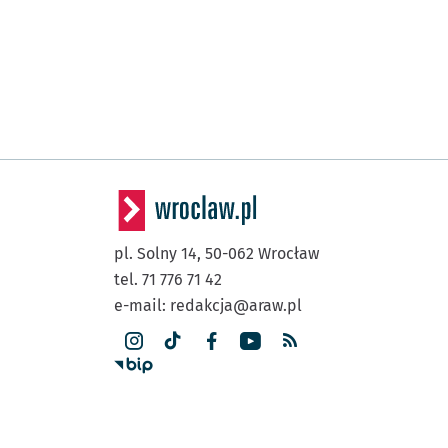
pl. Solny 14,
50-062
Wrocław
tel. 71 776 71 42
e-mail:
redakcja@araw.pl