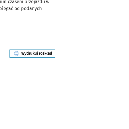
dnim czasem przejazdu w
dbiegać od podanych
Wydrukuj rozkład
linii nr 9