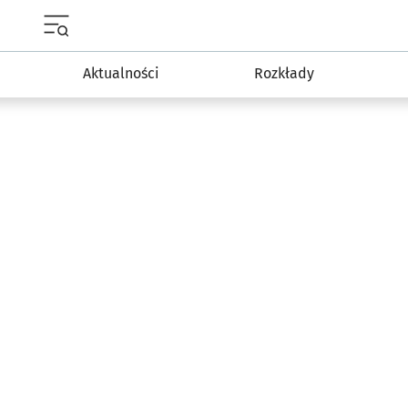
Menu główne portalu wroclaw.pl
Aktualności
Rozkłady