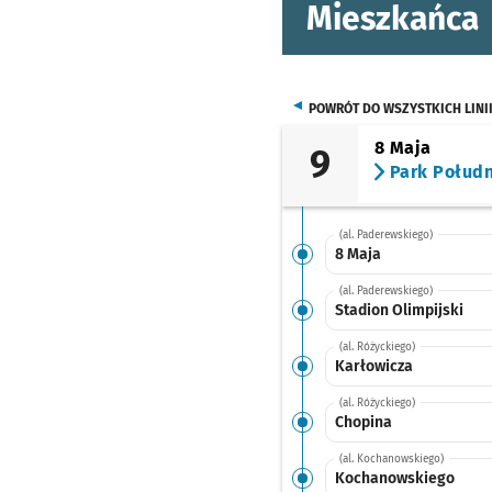
Mieszkańca
POWRÓT DO WSZYSTKICH LINI
8 Maja
9
Park Połud
(al. Paderewskiego)
8 Maja
(al. Paderewskiego)
Stadion Olimpijski
(al. Różyckiego)
Karłowicza
(al. Różyckiego)
Chopina
(al. Kochanowskiego)
Kochanowskiego