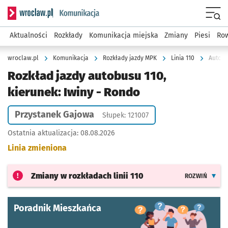
Serwis informacyjny wroclaw.pl podserwis: Komunikacja
Menu
Aktualności
Rozkłady
Komunikacja miejska
Zmiany
Piesi
Row
wroclaw.pl
Komunikacja
Rozkłady jazdy MPK
Linia 110
Autobu
Rozkład jazdy autobusu 110,
kierunek: Iwiny - Rondo
Przystanek Gajowa
Słupek: 121007
Ostatnia aktualizacja:
08.08.2026
Linia zmieniona
Zmiany w rozkładach
linii 110
ROZWIŃ
Poradnik Mieszkańca