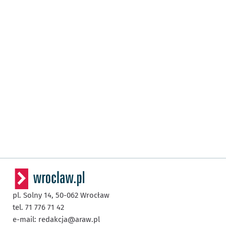
pl. Solny 14,
50-062
Wrocław
tel. 71 776 71 42
e-mail:
redakcja@araw.pl