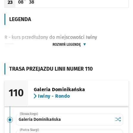
08
38
23
Odjazd
minut po godzinie 23
Odjazd
minut po godzinie 23
Godzina odjazdu
LEGENDA
R - kurs przedłużony do miejscowości Iwiny
ROZWIŃ LEGENDĘ
TRASA PRZEJAZDU LINII NUMER 110
110
Galeria Dominikańska
Iwiny - Rondo
(Słowackiego)
Sprawdź p
Galeria 
Galeria Dominikańska
(Piotra Skargi)