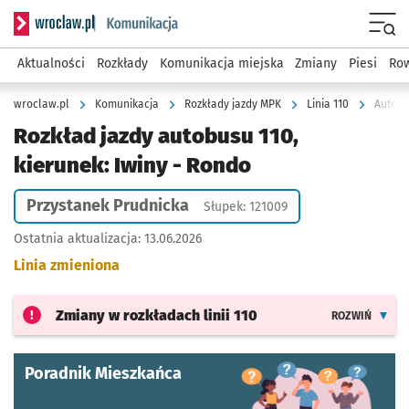
Serwis informacyjny wroclaw.pl podserwis: Komunikacja
Menu
Aktualności
Rozkłady
Komunikacja miejska
Zmiany
Piesi
Row
wroclaw.pl
Komunikacja
Rozkłady jazdy MPK
Linia 110
Autobu
Rozkład jazdy autobusu 110,
kierunek: Iwiny - Rondo
Przystanek Prudnicka
Słupek: 121009
Ostatnia aktualizacja:
13.06.2026
Linia zmieniona
Zmiany w rozkładach
linii 110
ROZWIŃ
Poradnik Mieszkańca