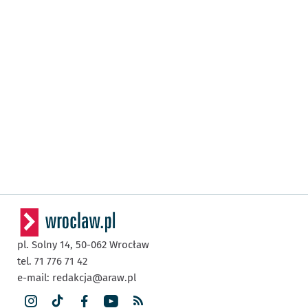
pl. Solny 14,
50-062
Wrocław
tel. 71 776 71 42
e-mail:
redakcja@araw.pl