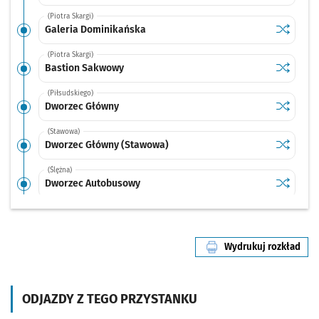
(Piotra Skargi)
Sprawdź p
Galeria 
Galeria Dominikańska
(Piotra Skargi)
Sprawdź p
Bastion 
Bastion Sakwowy
(Piłsudskiego)
Sprawdź p
Dworzec 
Dworzec Główny
(Stawowa)
Sprawdź p
Dworzec 
Dworzec Główny (Stawowa)
(Ślężna)
Sprawdź p
Dworzec 
Dworzec Autobusowy
(Gliniana)
Sprawdź p
Dyrekcyj
Dyrekcyjna
Wydrukuj rozkład
(Gliniana)
linii nr 110
Sprawdź p
Joannitó
Joannitów
(Gliniana)
ODJAZDY Z TEGO PRZYSTANKU
Sprawdź p
Gajowa
Gajowa