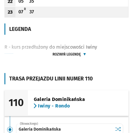
05
35
22
Odjazd
minut po godzinie 22
Odjazd
minut po godzinie 22
Godzina odjazdu
R - KURS PRZEDŁUŻONY DO MIEJSCOWOŚCI IWINY
R
07
37
23
Odjazd
minut po godzinie 23
Odjazd
minut po godzinie 23
Godzina odjazdu
LEGENDA
R - kurs przedłużony do miejscowości Iwiny
ROZWIŃ LEGENDĘ
TRASA PRZEJAZDU LINII NUMER 110
110
Galeria Dominikańska
Iwiny - Rondo
(Słowackiego)
Sprawdź p
Galeria 
Galeria Dominikańska