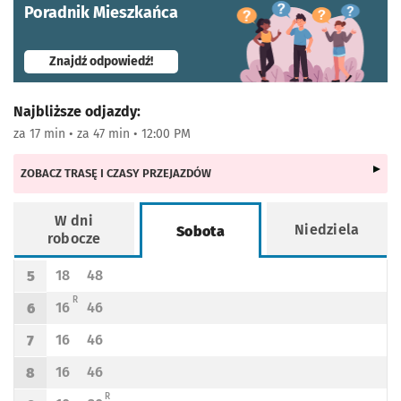
Poradnik Mieszkańca
- otworzy się w nowej karcie
Znajdź odpowiedź!
Najbliższe odjazdy:
za 17 min • za 47 min • 12:00 PM
ZOBACZ TRASĘ I CZASY PRZEJAZDÓW
W dni
Niedziela
Sobota
robocze
Rozkład jazdy -
Sobota
18
48
5
Odjazd
minut po godzinie 5
Odjazd
minut po godzinie 5
Godzina odjazdu
R - KURS PRZEDŁUŻONY DO MIEJSCOWOŚCI IWINY
R
16
46
6
Odjazd
minut po godzinie 6
Odjazd
minut po godzinie 6
Godzina odjazdu
16
46
7
Odjazd
minut po godzinie 7
Odjazd
minut po godzinie 7
Godzina odjazdu
16
46
8
Odjazd
minut po godzinie 8
Odjazd
minut po godzinie 8
Godzina odjazdu
R - KURS PRZEDŁUŻONY DO MIEJSCOWOŚCI IWINY
R