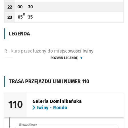
00
30
22
Odjazd
minut po godzinie 22
Odjazd
minut po godzinie 22
Godzina odjazdu
R - KURS PRZEDŁUŻONY DO MIEJSCOWOŚCI IWINY
R
05
35
23
Odjazd
minut po godzinie 23
Odjazd
minut po godzinie 23
Godzina odjazdu
LEGENDA
R - kurs przedłużony do miejscowości Iwiny
ROZWIŃ LEGENDĘ
TRASA PRZEJAZDU LINII NUMER 110
110
Galeria Dominikańska
Iwiny - Rondo
(Słowackiego)