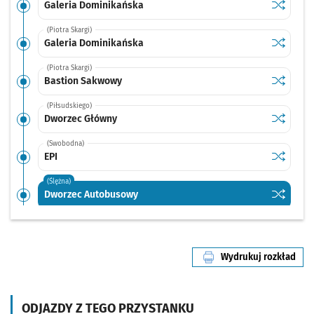
Sprawdź p
Galeria 
Galeria Dominikańska
(Piotra Skargi)
Sprawdź p
Galeria 
Galeria Dominikańska
(Piotra Skargi)
Sprawdź p
Bastion 
Bastion Sakwowy
(Piłsudskiego)
Sprawdź p
Dworzec 
Dworzec Główny
(Swobodna)
Sprawdź p
EPI
EPI
(Ślężna)
Sprawdź p
Dworzec 
Dworzec Autobusowy
(Gliniana)
Sprawdź prop
Dyrekcyjna
Czas pr
Dyrekcyjna
2'
Wydrukuj rozkład
(Gliniana)
linii nr 110
Sprawdź prop
Joannitów
Czas pr
Joannitów
3'
(Gliniana)
ODJAZDY Z TEGO PRZYSTANKU
Sprawdź prop
Gajowa
Czas pr
Gajowa
4'