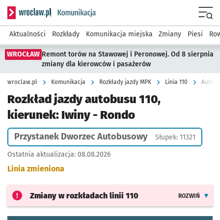
Serwis informacyjny wroclaw.pl podserwis: Komunikacja
Menu
Aktualności
Rozkłady
Komunikacja miejska
Zmiany
Piesi
Row
WROCŁAW
Remont torów na Stawowej i Peronowej. Od 8 sierpnia
zmiany dla kierowców i pasażerów
wroclaw.pl
Komunikacja
Rozkłady jazdy MPK
Linia 110
Autobu
Rozkład jazdy autobusu 110,
kierunek: Iwiny - Rondo
Przystanek Dworzec Autobusowy
Słupek: 11321
Ostatnia aktualizacja:
08.08.2026
Linia zmieniona
Zmiany w rozkładach
linii 110
ROZWIŃ