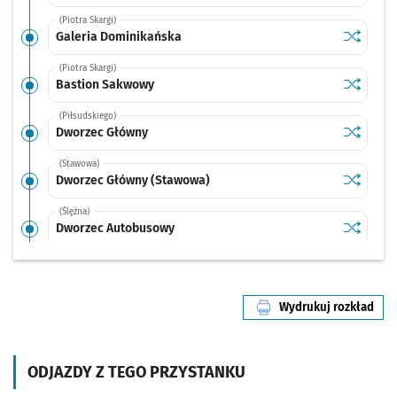
(Piotra Skargi)
Sprawdź p
Galeria 
Galeria Dominikańska
(Piotra Skargi)
Sprawdź p
Bastion 
Bastion Sakwowy
(Piłsudskiego)
Sprawdź p
Dworzec 
Dworzec Główny
(Stawowa)
Sprawdź p
Dworzec 
Dworzec Główny (Stawowa)
(Ślężna)
Sprawdź p
Dworzec 
Dworzec Autobusowy
(Gliniana)
Sprawdź p
Dyrekcyj
Dyrekcyjna
Wydrukuj rozkład
(Gliniana)
linii nr 110
Sprawdź p
Joannitó
Joannitów
(Gliniana)
ODJAZDY Z TEGO PRZYSTANKU
Sprawdź p
Gajowa
Gajowa