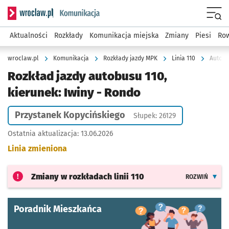
Serwis informacyjny wroclaw.pl podserwis: Komunikacja
Menu
Aktualności
Rozkłady
Komunikacja miejska
Zmiany
Piesi
Row
wroclaw.pl
Komunikacja
Rozkłady jazdy MPK
Linia 110
Autobu
Rozkład jazdy autobusu 110,
kierunek: Iwiny - Rondo
Przystanek Kopycińskiego
Słupek: 26129
Ostatnia aktualizacja:
13.06.2026
Linia zmieniona
Zmiany w rozkładach
linii 110
ROZWIŃ
Poradnik Mieszkańca