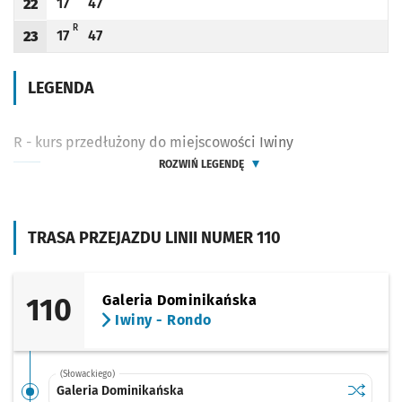
17
47
22
Odjazd
minut po godzinie 22
Odjazd
minut po godzinie 22
Godzina odjazdu
R - KURS PRZEDŁUŻONY DO MIEJSCOWOŚCI IWINY
R
17
47
23
Odjazd
minut po godzinie 23
Odjazd
minut po godzinie 23
Godzina odjazdu
LEGENDA
R - kurs przedłużony do miejscowości Iwiny
ROZWIŃ LEGENDĘ
TRASA PRZEJAZDU LINII NUMER 110
110
Galeria Dominikańska
Iwiny - Rondo
(Słowackiego)
Sprawdź p
Galeria 
Galeria Dominikańska