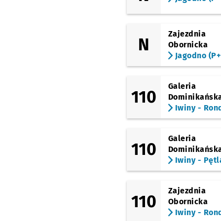
Dworzec Główny
(Stawowa)
Dworzec Główny
Zajezdnia
(Stawowa)
N
Obornicka
(Ślężna)
Jagodno (P+
Dworzec Autobusowy
(Gliniana)
Galeria
Dyrekcyjna
110
Dominikańsk
(Borowska)
Iwiny - Ron
Borowska (Aquapark)
(Borowska)
Śliczna
Galeria
110
Dominikańsk
(Borowska)
Iwiny - Pętl
ROD Bajki
(Borowska)
Działkowa
Zajezdnia
110
Obornicka
(Świeradowska)
Gaj
Iwiny - Ron