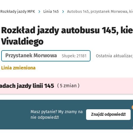
Rozkłady jazdy MPK
Linia 145
Autobus 145, przystanek Morwowa, kie
Rozkład jazdy autobusu 145, ki
Vivaldiego
Przystanek Morwowa
Słupek: 21181
Ostatnia aktualizac
Linia zmieniona
ładach
jazdy
linii 145
( 5 zmian )
Masz pytanie? My znamy na
- ot
Znajdź odpowiedź!
nie odpowiedź!