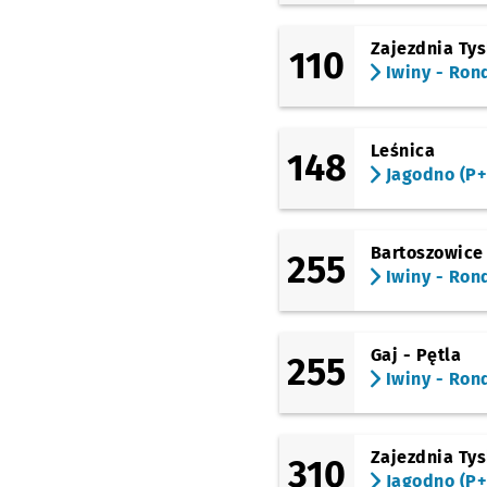
(Świeradowska)
Świeradowska
Zajezdnia Ty
110
Iwiny - Ron
(Bardzka)
Morwowa
(Bardzka)
Bardzka (Cmentarz)
Leśnica
148
Przystanek na życzenie
NŻ
Jagodno (P+
(Buforowa)
Buforowa (Rondo)
Bartoszowice
255
(Buforowa)
Konduktorska
Iwiny - Ron
(Buforowa)
Lutosławskiego
Gaj - Pętla
255
(Buforowa)
Iwiny - Ron
Kopycińskiego
(Kajdasza)
Jagodno (P+R)
Zajezdnia Ty
310
Jagodno (P+
(Buforowa)