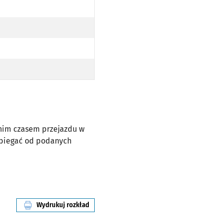
dnim czasem przejazdu w
dbiegać od podanych
Wydrukuj rozkład
linii nr 145