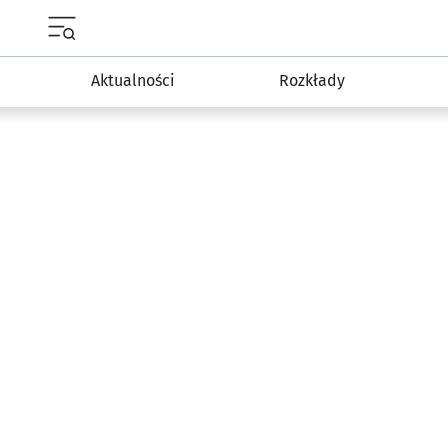
Menu główne portalu wroclaw.pl
Aktualności
Rozkłady