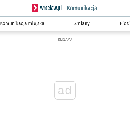
Serwis informacyjny wroclaw.pl podserwis: Ko
Komunikacja miejska
Zmiany
Piesi
REKLAMA
ad