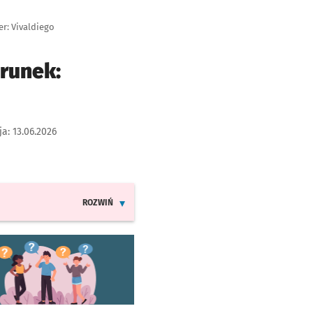
r: Vivaldiego
erunek:
ja:
13.06.2026
ROZWIŃ
INFORMACJE O ZMIANACH W ROZKŁADACH JAZDY LINI
worzy się w nowej karcie