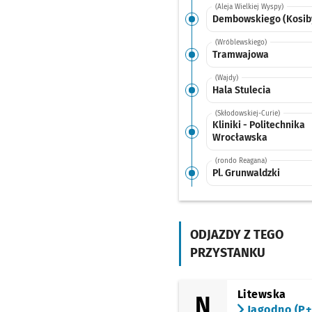
(Aleja Wielkiej Wyspy)
Dembowskiego (Kosib
(Wróblewskiego)
Tramwajowa
(Wajdy)
Hala Stulecia
(Skłodowskiej-Curie)
Kliniki - Politechnika
Wrocławska
(rondo Reagana)
Pl. Grunwaldzki
(pl. Grunwaldzki)
Most Grunwaldzki
ODJAZDY Z TEGO
(Oławska)
Poczta Główna
PRZYSTANKU
(Podwale)
Skwer Krasińskiego
Litewska
N
(Piłsudskiego)
Jagodno (P+