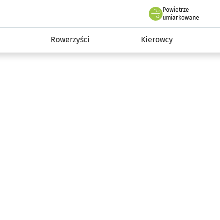
Powietrze
we Wrocławiu
munikacja
umiarkowane
Rowerzyści
Kierowcy