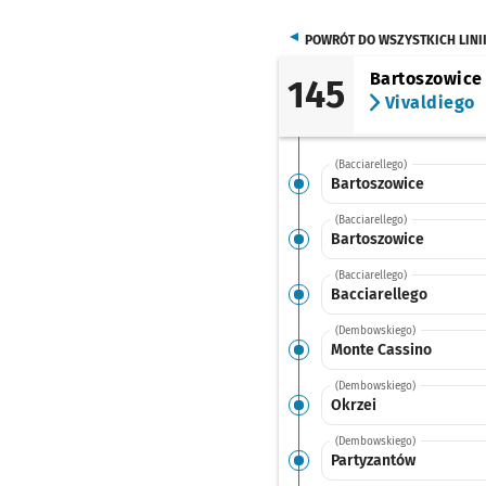
POWRÓT DO WSZYSTKICH LINI
Bartoszowice
145
Vivaldiego
(Bacciarellego)
Bartoszowice
(Bacciarellego)
Bartoszowice
(Bacciarellego)
Bacciarellego
(Dembowskiego)
Monte Cassino
(Dembowskiego)
Okrzei
(Dembowskiego)
Partyzantów