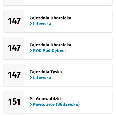
(Litewska)
Sprawdź prop
Litewska
Czas prz
Litewska
9'
147
Zajezdnia Obornicka
Litewska
147
Zajezdnia Obornicka
ROD Pod Dębem
147
Zajezdnia Tyska
Litewska
151
Pl. Grunwaldzki
Pawłowice (Widawska)