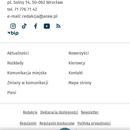
pl. Solny 14,
50-062
Wrocław
tel. 71 776 71 42
e-mail:
redakcja@araw.pl
Aktualności
Rowerzyści
Rozkłady
Kierowcy
Komunikacja miejska
Kontakt
Zmiany w komunikacji
Mapa strony
Piesi
Inne informacje
Redakcja
Deklaracja dostępności
Newsletter
Regulamin
Regulamin konkursów
Polityka prywatności