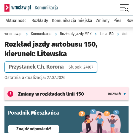
Serwis informacyjny wroclaw.pl podserwis: Komunikacja
Menu
Aktualności
Rozkłady
Komunikacja miejska
Zmiany
Piesi
Row
wroclaw.pl
Komunikacja
Rozkłady jazdy MPK
Linia 150
Autobu
Rozkład jazdy autobusu 150,
kierunek: Litewska
Przystanek C.h. Korona
Słupek: 24107
Ostatnia aktualizacja:
27.07.2026
Zmiany w rozkładach
linii 150
ROZWIŃ
Poradnik Mieszkańca
- otworzy się w nowej karcie
Znajdź odpowiedź!