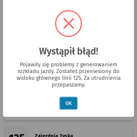
125
Bieńkowice
Tyniecka (Pętla)
125
Brochów
Tyniecka (Pętla)
Wystąpił błąd!
Pojawiły się problemy z generowaniem
rozkładu jazdy. Zostałeś przeniesiony do
125
Tyniecka (Pętla)
widoku głównego linii 125. Za utrudnienia
Zajezdnia Tyska
przepaszamy.
125
OK
Zajezdnia Obornicka
Tyniecka (Pętla)
Zajezdnia Tyska