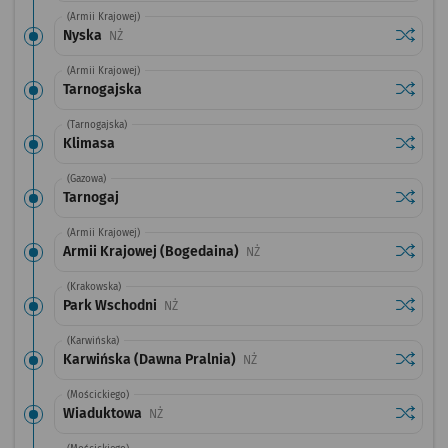
(Armii Krajowej)
Sprawdź
przysta
Nyska
Przystanek na życzenie
NŻ
(Armii Krajowej)
Sprawdź
przysta
Tarnogajska
(Tarnogajska)
Sprawdź
przysta
Klimasa
(Gazowa)
Sprawdź
przysta
Tarnogaj
(Armii Krajowej)
Sprawdź
przysta
Armii Krajowej (Bogedaina)
Przystanek na życzenie
NŻ
(Krakowska)
Sprawdź
przysta
Park Wschodni
Przystanek na życzenie
NŻ
(Karwińska)
Sprawdź
przysta
Karwińska (Dawna Pralnia)
Przystanek na życzenie
NŻ
(Mościckiego)
Sprawdź
przysta
Wiaduktowa
Przystanek na życzenie
NŻ