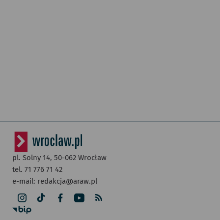
pl. Solny 14,
50-062
Wrocław
tel. 71 776 71 42
e-mail:
redakcja@araw.pl