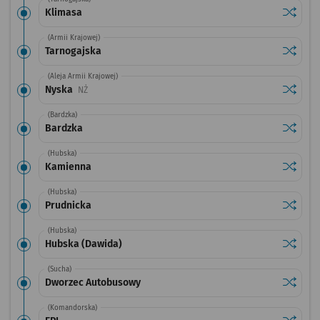
Sprawdź
przysta
Klimasa
(Armii Krajowej)
Sprawdź
przysta
Tarnogajska
(Aleja Armii Krajowej)
Sprawdź
przysta
Nyska
Przystanek na życzenie
NŻ
(Bardzka)
Sprawdź
przysta
Bardzka
(Hubska)
Sprawdź
przysta
Kamienna
(Hubska)
Sprawdź
przysta
Prudnicka
(Hubska)
Sprawdź
przysta
Hubska (Dawida)
(Sucha)
Sprawdź
przysta
Dworzec Autobusowy
(Komandorska)