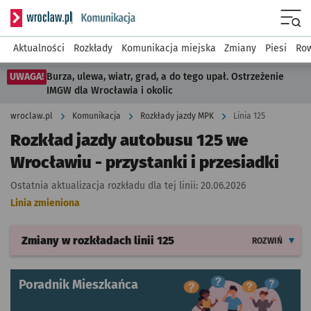
Serwis informacyjny wroclaw.pl podserwis: Komunikacja
Menu
Aktualności
Rozkłady
Komunikacja miejska
Zmiany
Piesi
Row
UWAGA!
Burza, ulewa, wiatr, grad, a do tego upał. Ostrzeżenie
IMGW dla Wrocławia i okolic
wroclaw.pl
Komunikacja
Rozkłady jazdy MPK
Linia 125
Rozkład jazdy autobusu 125 we
Wrocławiu - przystanki i przesiadki
Ostatnia aktualizacja rozkładu dla tej linii:
20.06.2026
Linia zmieniona
Zmiany w rozkładach
linii 125
ROZWIŃ
Poradnik Mieszkańca