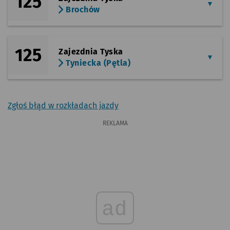
125
Brochów
125
Zajezdnia Tyska
Tyniecka (Pętla)
Zgłoś błąd w rozkładach jazdy
REKLAMA
ad