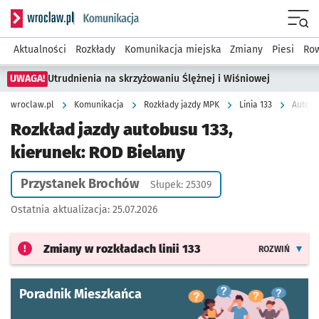
Serwis informacyjny wroclaw.pl podserwis: Komunikacja
Menu
Aktualności
Rozkłady
Komunikacja miejska
Zmiany
Piesi
Row
UWAGA!
Utrudnienia na skrzyżowaniu Ślężnej i Wiśniowej
wroclaw.pl
Komunikacja
Rozkłady jazdy MPK
Linia 133
Autobu
Rozkład jazdy autobusu 133,
kierunek: ROD Bielany
Przystanek Brochów
Słupek: 25309
Ostatnia aktualizacja:
25.07.2026
Zmiany w rozkładach
linii 133
ROZWIŃ
Poradnik Mieszkańca