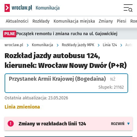
Serwis informacyjny wroclaw.pl podserwis: Komunikacja
Menu
Aktualności
Rozkłady
Komunikacja miejska
Zmiany
Piesi
Row
PILNE
Początek remontu i zmiana ruchu na ul. Gajowickiej
wroclaw.pl
Komunikacja
Rozkłady jazdy MPK
Linia 124
Rozkład jazdy autobusu 124,
kierunek: Wrocław Nowy Dwór (P+R)
Przystanek Armii Krajowej (Bogedaina)
Przystanek
NŻ
Słupek: 21162
Ostatnia aktualizacja:
23.05.2026
Linia zmieniona
Zmiany w rozkładach
linii 124
ROZWIŃ