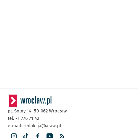
pl. Solny 14,
50-062
Wrocław
tel. 71 776 71 42
e-mail:
redakcja@araw.pl