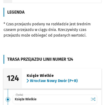
Odjazd
minut po godzinie 22
Godzina odjazdu
LEGENDA
* Czas przejazdu podany na rozkładzie jest średnim
czasem przejazdu w ciągu dnia. Rzeczywisty czas
przejazdu może odbiegać od podanych wartości.
TRASA PRZEJAZDU LINII NUMER 124
124
Księże Wielkie
Wrocław Nowy Dwór (P+R)
(Tyska)
Sprawdź p
Księże Wi
Księże Wielkie