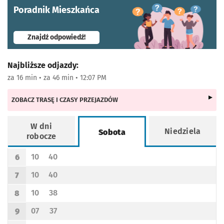
Poradnik Mieszkańca
- otworzy się w nowej karcie
Znajdź odpowiedź!
Najbliższe odjazdy:
za 16 min • za 46 min • 12:07 PM
ZOBACZ TRASĘ I CZASY PRZEJAZDÓW
W dni
Niedziela
Sobota
robocze
Rozkład jazdy -
Sobota
10
40
6
Odjazd
minut po godzinie 6
Odjazd
minut po godzinie 6
Godzina odjazdu
10
40
7
Odjazd
minut po godzinie 7
Odjazd
minut po godzinie 7
Godzina odjazdu
10
38
8
Odjazd
minut po godzinie 8
Odjazd
minut po godzinie 8
Godzina odjazdu
07
37
9
Odjazd
minut po godzinie 9
Odjazd
minut po godzinie 9
Godzina odjazdu