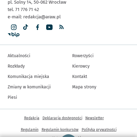
pl. Solny 14,
50-062
Wrocław
tel. 71 776 71 42
e-mail:
redakcja@araw.pl
Aktualności
Rowerzyści
Rozkłady
Kierowcy
Komunikacja miejska
Kontakt
Zmiany w komunikacji
Mapa strony
Piesi
Inne informacje
Redakcja
Deklaracja dostępności
Newsletter
Regulamin
Regulamin konkursów
Polityka prywatności