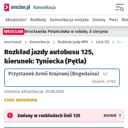
Serwis informacyjny wroclaw.pl podserwis: Komunikacja
Menu
Aktualności
Rozkłady
Komunikacja miejska
Zmiany
Piesi
Row
WROCŁAW
Wrocławska Potańcówka w sobotę, 8 sierpnia
wroclaw.pl
Komunikacja
Rozkłady jazdy MPK
Linia 125
Autobu
Rozkład jazdy autobusu 125,
kierunek: Tyniecka (Pętla)
Przystanek Armii Krajowej (Bogedaina)
Przystanek
NŻ
Słupek: 21162
Ostatnia aktualizacja:
20.06.2026
Linia zmieniona
Zmiany w rozkładach
linii 125
ROZWIŃ