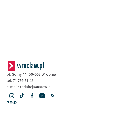
pl. Solny 14,
50-062
Wrocław
tel. 71 776 71 42
e-mail:
redakcja@araw.pl