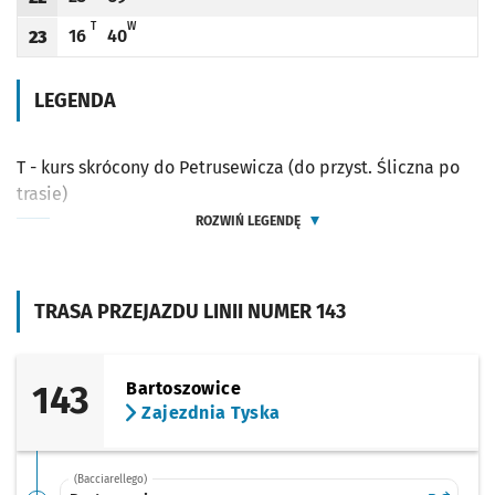
Odjazd
minut po godzinie 22
Odjazd
minut po godzinie 22
Godzina odjazdu
T - KURS SKRÓCONY DO PETRUSEWICZA (DO PRZYST. ŚLICZNA PO TRASIE)
W - KURS SKRÓCONY DO PETRUSEWICZA (DO PRZYST. UNIWERSYTET EK
T
W
16
40
23
Odjazd
minut po godzinie 23
Odjazd
minut po godzinie 23
Godzina odjazdu
LEGENDA
T - kurs skrócony do Petrusewicza (do przyst. Śliczna po
trasie)
ROZWIŃ LEGENDĘ
TRASA PRZEJAZDU LINII NUMER 143
143
Bartoszowice
Zajezdnia Tyska
(Bacciarellego)