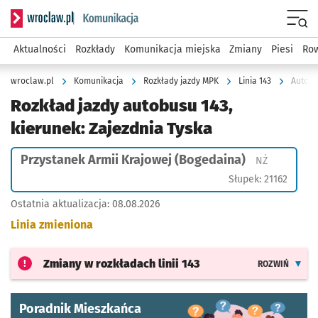
Serwis informacyjny wroclaw.pl podserwis: Komunikacja
Menu
Aktualności
Rozkłady
Komunikacja miejska
Zmiany
Piesi
Row
wroclaw.pl
Komunikacja
Rozkłady jazdy MPK
Linia 143
Autobu
Rozkład jazdy autobusu 143,
kierunek: Zajezdnia Tyska
Przystanek Armii Krajowej (Bogedaina)
Przystanek
NŻ
Słupek: 21162
Ostatnia aktualizacja:
08.08.2026
Linia zmieniona
Zmiany w rozkładach
linii 143
ROZWIŃ
Poradnik Mieszkańca