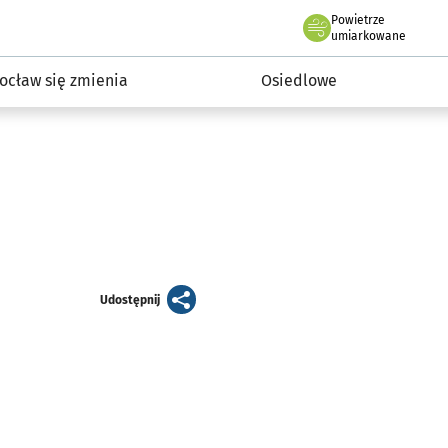
Powietrze
we Wrocławiu
InwestycjeWRO - miejskie inwestycje 2019-2032
umiarkowane
ocław się zmienia
Osiedlowe
artykuł
Udostępnij