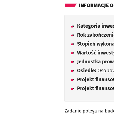
INFORMACJE O
Kategoria inwes
Rok zakończenia
Stopień wykona
Wartość inwesty
Jednostka prow
Osiedle:
Osobow
Projekt finans
Projekt finans
Zadanie polega na budo