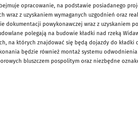
 obejmuje opracowanie, na podstawie posiadanego pro
h wraz z uzyskaniem wymaganych uzgodnień oraz real
e dokumentacji powykonawczej wraz z uzyskaniem p
dowlane polegają na budowie kładki nad rzeką Widawą
, na których znajdować się będą dojazdy do kładki o
ykonania będzie również montaż systemu odwodnienia 
porowych bluszczem pospolitym oraz niezbędne oznak