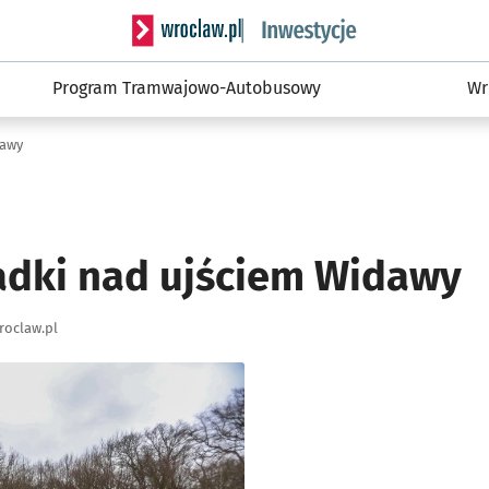
Serwis informacyjny wroclaw.pl podserwis: #
Program Tramwajowo-Autobusowy
Wr
dawy
dki nad ujściem Widawy
roclaw.pl