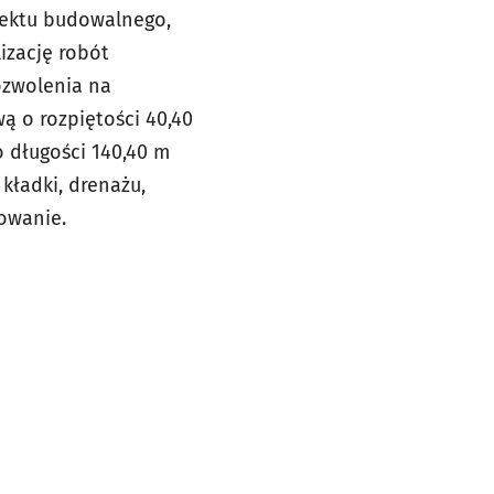
jektu budowalnego,
izację robót
ozwolenia na
 o rozpiętości 40,40
 długości 140,40 m
kładki, drenażu,
owanie.