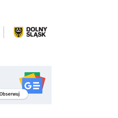
profil
google news
serwisu wroclaw.pl
Obserwuj