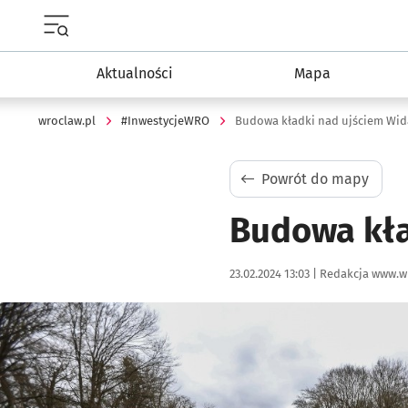
Menu główne portalu wroclaw.pl
Aktualności
Mapa
wroclaw.pl
#InwestycjeWRO
Budowa kładki nad ujściem Wi
Powrót do mapy
Budowa kła
Data publikacji:
Autor:
23.02.2024 13:03 |
Redakcja www.w
Kliknij, aby powiększyć