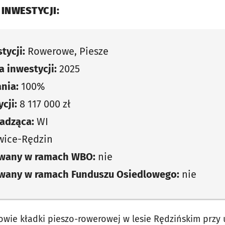
 INWESTYCJI:
tycji:
Rowerowe, Piesze
 inwestycji:
2025
nia:
100%
cji:
8 117 000 zł
adząca:
WI
ice-Rędzin
owany w ramach WBO:
nie
owany w ramach Funduszu Osiedlowego:
nie
wie kładki pieszo-rowerowej w lesie Rędzińskim przy 