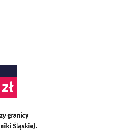
 zł
zy granicy
iki Śląskie).