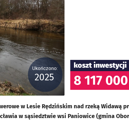
koszt inwestycji
Ukończono:
2025
8 117 000
werowe w Lesie Rędzińskim nad rzeką Widawą pr
cławia w sąsiedztwie wsi Paniowice (gmina Oborn