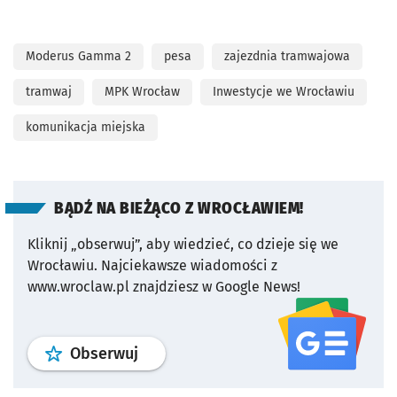
Moderus Gamma 2
pesa
zajezdnia tramwajowa
tramwaj
MPK Wrocław
Inwestycje we Wrocławiu
komunikacja miejska
BĄDŹ NA BIEŻĄCO Z WROCŁAWIEM!
Kliknij „obserwuj”, aby wiedzieć, co dzieje się we
Wrocławiu.
Najciekawsze wiadomości z
www.wroclaw.pl znajdziesz w Google News!
profil
google news
serwisu wroclaw
Obserwuj