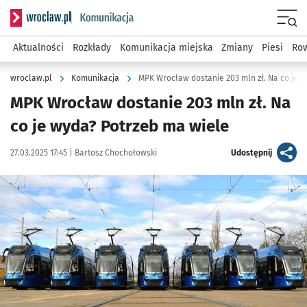
Serwis informacyjny wroclaw.pl podserwis: Komunikacja
Menu
Aktualności
Rozkłady
Komunikacja miejska
Zmiany
Piesi
Row
wroclaw.pl
Komunikacja
MPK Wrocław dostanie 203 mln zł. Na co je 
MPK Wrocław dostanie 203 mln zł. Na
co je wyda? Potrzeb ma wiele
Data publikacji:
Autor:
artykuł
27.03.2025 17:45 |
Bartosz Chochołowski
Udostępnij
Kliknij, aby powiększyć