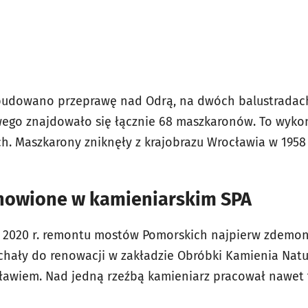
ybudowano przeprawę nad Odrą, na dwóch balustrada
ego znajdowało się łącznie 68 maszkaronów. To wyko
. Maszkarony zniknęły z krajobrazu Wrocławia w 1958 r
nowione w kamieniarskim SPA
d 2020 r. remontu mostów Pomorskich najpierw zdemo
chały do renowacji w zakładzie Obróbki Kamienia Natu
cławiem.
Nad jedną rzeźbą kamieniarz pracował nawet 