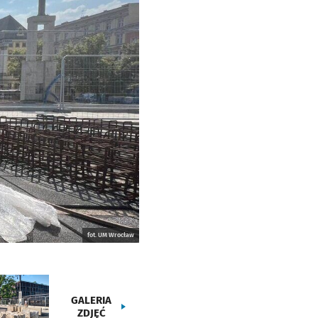
fot. UM Wrocław
GALERIA
ZDJĘĆ