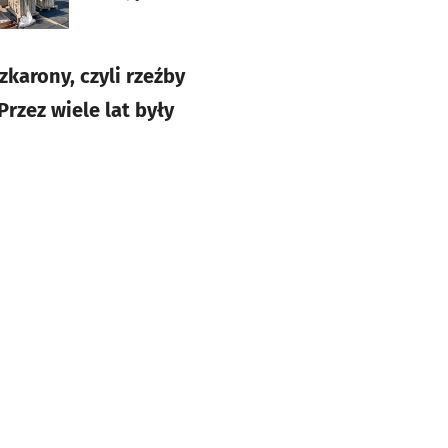
arony, czyli rzeźby
rzez wiele lat były