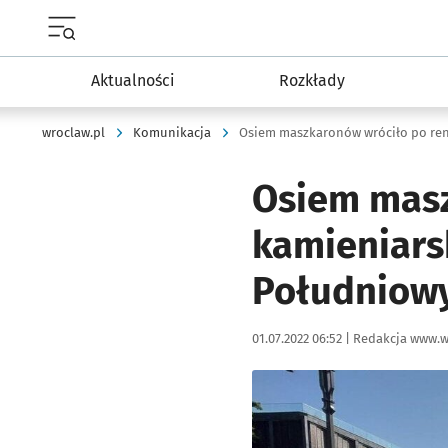
Menu główne portalu wroclaw.pl
Aktualności
Rozkłady
wroclaw.pl
Komunikacja
Osiem masz
kamieniars
Południowy
Data publikacji:
Autor:
01.07.2022 06:52 |
Redakcja www.w
Kliknij, aby zobaczyć galer