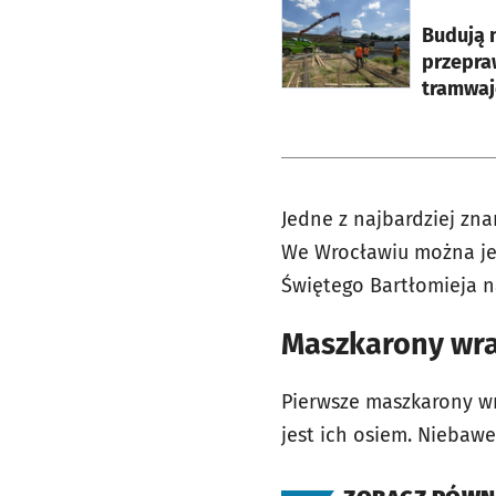
otworzy się w nowej ka
Budują 
przepra
tramwa
Jedne z najbardziej zn
We Wrocławiu można je 
Świętego Bartłomieja n
Maszkarony wra
Pierwsze maszkarony w
jest ich osiem. Niebaw