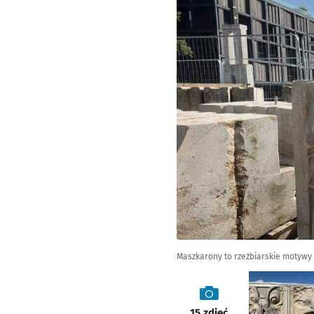
Maszkarony to rzeźbiarskie motywy 
galeria
15
zdjęć