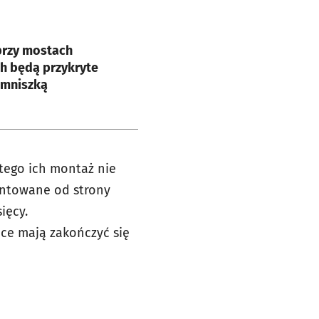
e
przy mostach
h będą przykryte
 mniszką
atego ich montaż nie
ontowane od strony
ięcy.
ce mają zakończyć się