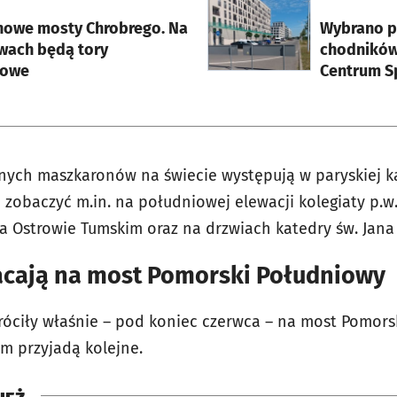
rcie
otworzy się w nowej karci
nowe mosty Chrobrego. Na
Wybrano pr
wach będą tory
chodników
jowe
Centrum S
anych maszkaronów na świecie występują w paryskiej 
zobaczyć m.in. na południowej elewacji kolegiaty p.w.
a Ostrowie Tumskim oraz na drzwiach katedry św. Jana 
cają na most Pomorski Południowy
róciły właśnie
–
pod koniec czerwca
–
na most Pomorsk
em przyjadą kolejne.