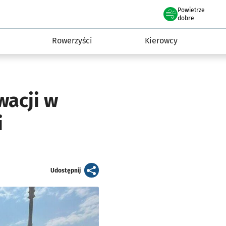
Powietrze
we Wrocławiu
munikacja
dobre
Rowerzyści
Kierowcy
wacji w
i
artykuł
Udostępnij