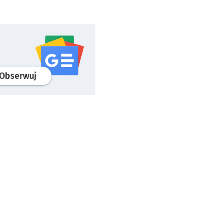
profil
google news
serwisu wroclaw.pl
Obserwuj