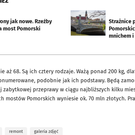
IEŻ
rcie
otworzy się w nowej karci
ony jak nowe. Rzeźby
Strażnice 
a most Pomorski
Pomorskic
mnichem i
e aż 68. Są ich cztery rodzaje. Ważą ponad 200 kg, dl
 ponumerowane, podobnie jak ich podstawy. Będą zam
 zabytkowej przeprawy w ciągu najbliższych kilku mies
h mostów Pomorskich wyniesie ok. 70 mln złotych. Pra
remont
galeria zdjęć