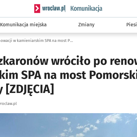
Serwis informacyjny wroclaw.pl podserwis: Ko
Komunikacja miejska
Zmiany
Piesi
Osiem maszkaronów wróciło po renowacji w kamieniarskim SPA na most Pomorski Południowy [ZDJĘCIA]
karonów wróciło po reno
kim SPA na most Pomorsk
 [ZDJĘCIA]
roclaw.pl
ię