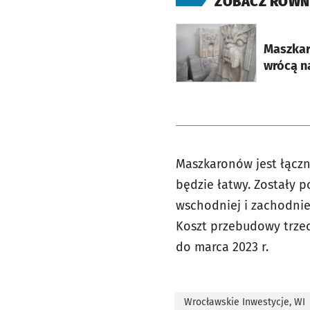
ZOBACZ RÓWN
otworzy się w nowej ka
Maszkar
wrócą n
Maszkaronów jest łączni
będzie łatwy. Zostały
wschodniej i zachodniej
Koszt przebudowy trzec
do marca 2023 r.
Wrocławskie Inwestycje, WI