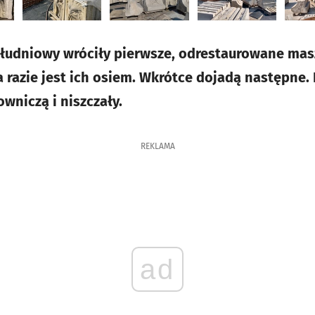
udniowy wróciły pierwsze, odrestaurowane maszk
razie jest ich osiem. Wkrótce dojadą następne. P
owniczą i niszczały.
REKLAMA
ad