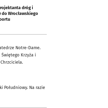
e
ojektanta dróg i
 do Wrocławskiego
portu
katedrze Notre-Dame.
 Świętego Krzyża i
Chrzciciela.
i Południowy. Na razie