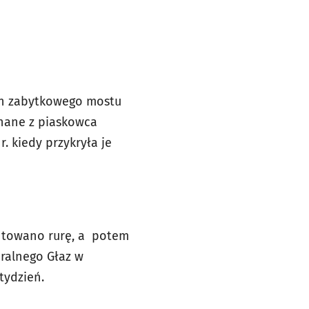
ch zabytkowego mostu
nane z piaskowca
. kiedy przykryła je
ntowano rurę, a potem
ralnego Głaz w
tydzień.