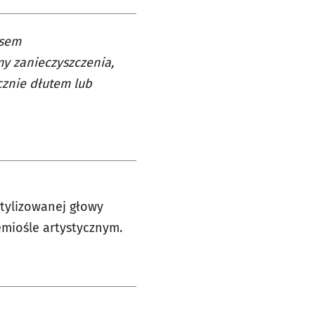
asem
y zanieczyszczenia,
ęcznie dłutem lub
tylizowanej głowy
zemiośle artystycznym.