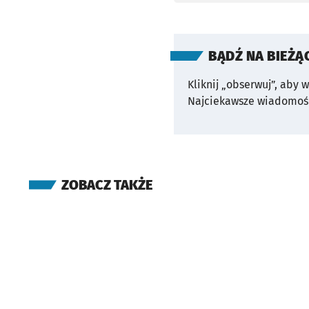
BĄDŹ NA BIEŻĄ
Kliknij „obserwuj”, aby 
Najciekawsze wiadomośc
ZOBACZ TAKŻE