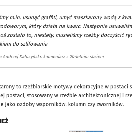
śmy m.in. usunąć graffiti, umyć maszkarony wodą z kw
odoworym, który działa na kwarc. Następnie usuwaliśm
 coś zostało to, niestety, musieliśmy rzeźby doczyścić r
kiem do szlifowania
 Andrzej Kałużyński, kamieniarz z 20-letnim stażem
arony to rzeźbiarskie motywy dekoracyjne w postaci s
nej postaci, stosowany w rzeźbie architektonicznej i r
je jako ozdoby wsporników, kolumn czy zworników.
IEŻ