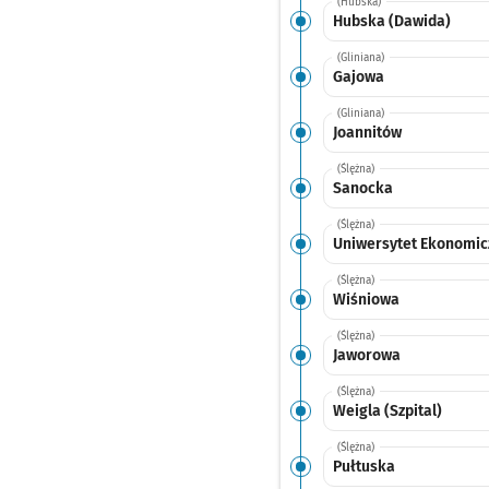
(Hubska)
Hubska (Dawida)
(Gliniana)
Gajowa
(Gliniana)
Joannitów
(Ślężna)
Sanocka
(Ślężna)
Uniwersytet Ekonomic
(Ślężna)
Wiśniowa
(Ślężna)
Jaworowa
(Ślężna)
Weigla (Szpital)
(Ślężna)
Pułtuska