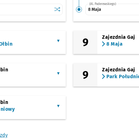
(Al. Paderewskiego)
Sprawdź proponowane przesiadki na inne l
przystanek Park Południowy
8 Maja
Zajezdnia Gaj
9
Ołbin
8 Maja
łbin
Zajezdnia Gaj
9
Park Połudn
łbin
dniowy
azdy