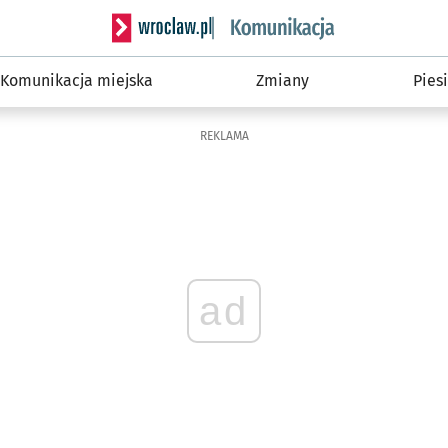
Serwis informacyjny wroclaw.pl podserwis: Ko
Komunikacja miejska
Zmiany
Piesi
REKLAMA
ad