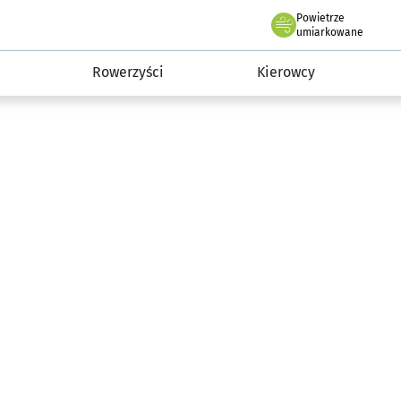
Powietrze
we Wrocławiu
munikacja
umiarkowane
Rowerzyści
Kierowcy