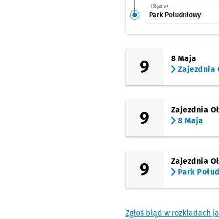
(Ślężna)
Park Południowy
8 Maja
9
Zajezdnia 
Zajezdnia O
9
8 Maja
Zajezdnia O
9
Park Połu
Zgłoś błąd w rozkładach j