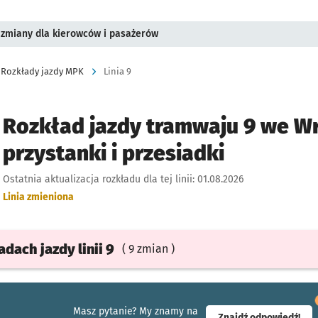
 zmiany dla kierowców i pasażerów
Rozkłady jazdy MPK
Linia 9
Rozkład jazdy tramwaju 9 we Wr
przystanki i przesiadki
Ostatnia aktualizacja rozkładu dla tej linii:
01.08.2026
Linia zmieniona
ładach
jazdy
linii 9
( 9 zmian )
Masz pytanie? My znamy na
- ot
Znajdź odpowiedź!