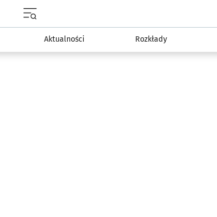
Menu główne portalu wroclaw.pl
Aktualności
Rozkłady