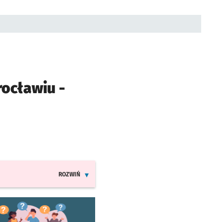
ocławiu -
ROZWIŃ
INFORMACJE O ZMIANACH W ROZKŁADACH JAZDY LINII 9
worzy się w nowej karcie