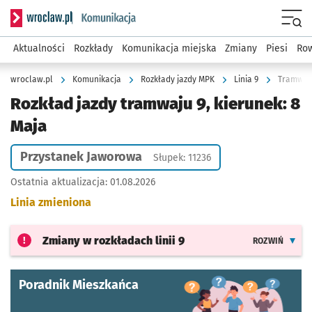
Serwis informacyjny wroclaw.pl podserwis: Komunikacja
Menu
Aktualności
Rozkłady
Komunikacja miejska
Zmiany
Piesi
Row
wroclaw.pl
Komunikacja
Rozkłady jazdy MPK
Linia 9
Tramwaj 
Rozkład jazdy tramwaju 9, kierunek: 8
Maja
Przystanek Jaworowa
Słupek: 11236
Ostatnia aktualizacja:
01.08.2026
Linia zmieniona
Zmiany w rozkładach
linii 9
ROZWIŃ
Poradnik Mieszkańca