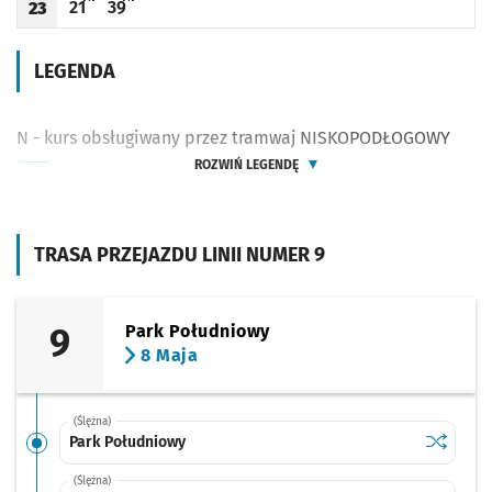
21
39
23
Odjazd
minut po godzinie 23
Odjazd
minut po godzinie 23
Godzina odjazdu
LEGENDA
N - kurs obsługiwany przez tramwaj NISKOPODŁOGOWY
ROZWIŃ LEGENDĘ
TRASA PRZEJAZDU LINII NUMER 9
9
Park Południowy
8 Maja
(Ślężna)
Sprawdź p
Park Poł
Park Południowy
(Ślężna)