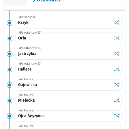
(Karkonoska)
Sprawdź
przysta
Krzyki
(Powstańców Śl.)
Sprawdź
przysta
Orla
(Powstańców Śl.)
Sprawdź
przystan
Jastrzębia
(Powstańców Śl.)
Sprawdź
przysta
Hallera
(Al. Hallera)
Sprawdź
przysta
Gajowicka
(Al. Hallera)
Sprawdź
przysta
Mielecka
(Al. Hallera)
Sprawdź
przysta
Ojca Beyzyma
(Al. Hallera)