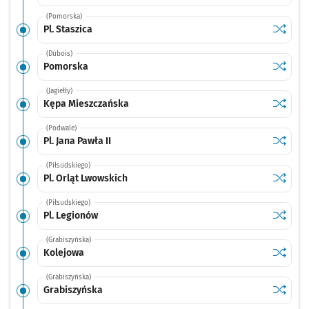
(Pomorska)
Sprawdź
przystan
Pl. Staszica
(Dubois)
Sprawdź
przysta
Pomorska
(Jagiełły)
Sprawdź
przysta
Kępa Mieszczańska
(Podwale)
Sprawdź
przystan
Pl. Jana Pawła II
(Piłsudskiego)
Sprawdź
przystan
Pl. Orląt Lwowskich
(Piłsudskiego)
Sprawdź
przysta
Pl. Legionów
(Grabiszyńska)
Sprawdź
przysta
Kolejowa
(Grabiszyńska)
Sprawdź
przysta
Grabiszyńska