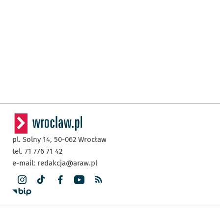
pl. Solny 14,
50-062
Wrocław
tel. 71 776 71 42
e-mail:
redakcja@araw.pl