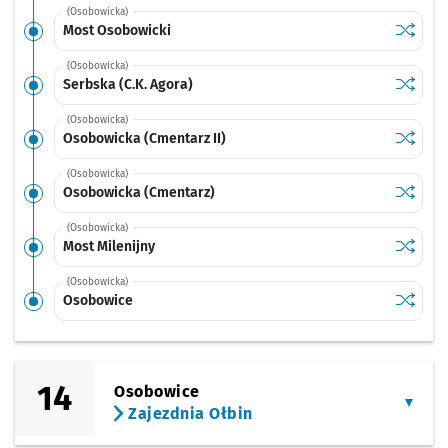
(Osobowicka)
Sprawdź
przysta
Most Osobowicki
(Osobowicka)
Sprawdź
przystan
Serbska (C.K. Agora)
(Osobowicka)
Sprawdź
przysta
Osobowicka (Cmentarz II)
(Osobowicka)
Sprawdź
przysta
Osobowicka (Cmentarz)
(Osobowicka)
Sprawdź
przysta
Most Milenijny
(Osobowicka)
Sprawdź
przysta
Osobowice
14
Osobowice
Zajezdnia Ołbin