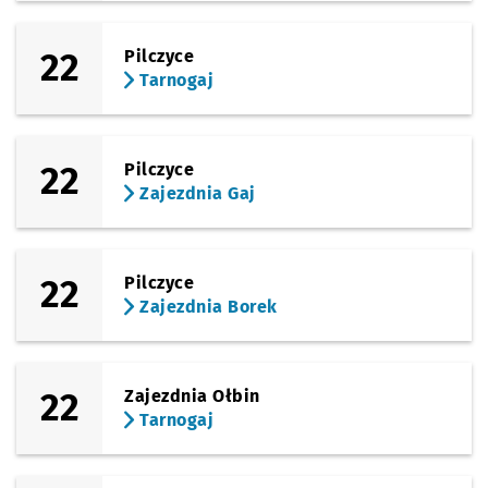
Sprawdź prop
Joannitów
Czas prz
Joannitów
8'
(Ślężna)
22
Pilczyce
Sprawdź prop
Sanocka
Czas prz
Sanocka
9'
Tarnogaj
(Ślężna)
Sprawdź propo
Uniwersytet 
Czas prz
Uniwersytet Ekonomiczny
11'
(Kamienna)
22
Pilczyce
Sprawdź propo
Zajezdnia Gaj
Czas prz
Zajezdnia Gaj
12'
Zajezdnia Gaj
22
Pilczyce
Zajezdnia Borek
22
Zajezdnia Ołbin
Tarnogaj