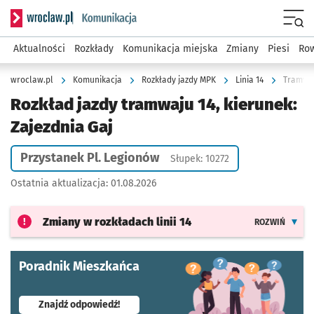
Serwis informacyjny wroclaw.pl podserwis: Komunikacja
Menu
Aktualności
Rozkłady
Komunikacja miejska
Zmiany
Piesi
Row
wroclaw.pl
Komunikacja
Rozkłady jazdy MPK
Linia 14
Tramwaj 
Rozkład jazdy tramwaju 14, kierunek:
Zajezdnia Gaj
Przystanek Pl. Legionów
Słupek: 10272
Ostatnia aktualizacja:
01.08.2026
Zmiany w rozkładach
linii 14
ROZWIŃ
Poradnik Mieszkańca
- otworzy się w nowej karcie
Znajdź odpowiedź!