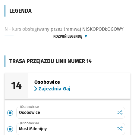
LEGENDA
N - kurs obsługiwany przez tramwaj NISKOPODŁOGOWY
ROZWIŃ LEGENDĘ
TRASA PRZEJAZDU LINII NUMER 14
14
Osobowice
Zajezdnia Gaj
(Osobowicka)
Sprawdź p
Osobowi
Osobowice
(Osobowicka)
Sprawdź p
Most Mile
Most Milenijny