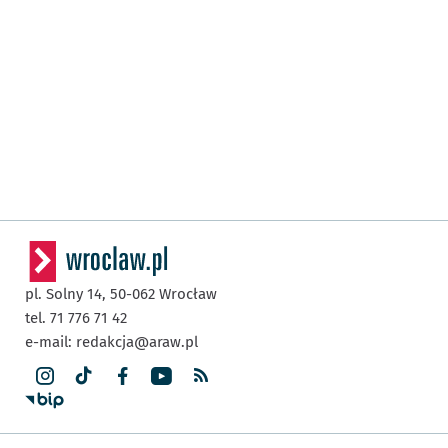
pl. Solny 14,
50-062
Wrocław
tel. 71 776 71 42
e-mail:
redakcja@araw.pl