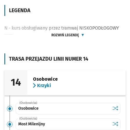
LEGENDA
N - kurs obsługiwany przez tramwaj NISKOPODŁOGOWY
ROZWIŃ LEGENDĘ
TRASA PRZEJAZDU LINII NUMER 14
14
Osobowice
Krzyki
(Osobowicka)
Sprawdź p
Osobowi
Osobowice
(Osobowicka)
Sprawdź p
Most Mile
Most Milenijny