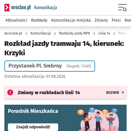
Serwis informacyjny wroclaw.pl podserwis: Komunikacja
Menu
Aktualności
Rozkłady
Komunikacja miejska
Zmiany
Piesi
Row
wroclaw.pl
Komunikacja
Rozkłady jazdy MPK
Linia 14
Tramwaj 
Rozkład jazdy tramwaju 14, kierunek:
Krzyki
Przystanek Pl. Srebrny
Słupek: 11405
Ostatnia aktualizacja:
01.08.2026
Zmiany w rozkładach
linii 14
ROZWIŃ
Poradnik Mieszkańca
- otworzy się w nowej karcie
Znajdź odpowiedź!