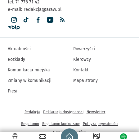
tel. 71 776 71 42
e-mail:
redakcja@araw.pl
Aktualności
Rowerzyści
Rozkłady
Kierowcy
Komunikacja miejska
Kontakt
Zmiany w komunikacji
Mapa strony
Piesi
Inne informacje
Redakcja
Deklaracja dostępności
Newsletter
Regulamin
Regulamin konkursów
Polityka prywatności
Strona główna - wroclaw.pl
Ustawienia cookies