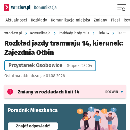
Serwis informacyjny wroclaw.pl podserwis: Komunikacja
Menu
Aktualności
Rozkłady
Komunikacja miejska
Zmiany
Piesi
Row
wroclaw.pl
Komunikacja
Rozkłady jazdy MPK
Linia 14
Tramwaj
Rozkład jazdy tramwaju 14, kierunek:
Zajezdnia Ołbin
Przystanek Osobowice
Słupek: 23204
Ostatnia aktualizacja:
01.08.2026
Zmiany w rozkładach
linii 14
ROZWIŃ
Poradnik Mieszkańca
- otworzy się w nowej karcie
Znajdź odpowiedź!