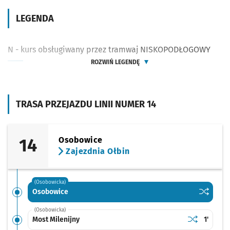
LEGENDA
N - kurs obsługiwany przez tramwaj NISKOPODŁOGOWY
ROZWIŃ LEGENDĘ
TRASA PRZEJAZDU LINII NUMER 14
14
Osobowice
Zajezdnia Ołbin
(Osobowicka)
Sprawdź p
Osobowi
Osobowice
(Osobowicka)
Sprawdź prop
Most Milenij
Czas pr
Most Milenijny
1'