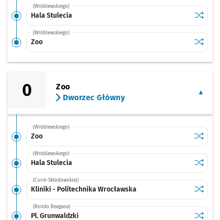
(Wróblewskiego)
Sprawdź
przystan
Hala Stulecia
(Wróblewskiego)
Sprawdź
przysta
Zoo
0
Zoo
Dworzec Główny
(Wróblewskiego)
Sprawdź
przysta
Zoo
(Wróblewskiego)
Sprawdź
przystan
Hala Stulecia
(Curie-Skłodowskiej)
Sprawdź
przystan
Kliniki - Politechnika Wrocławska
(Rondo Reagana)
Sprawdź
przystan
Pl. Grunwaldzki