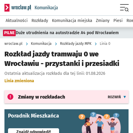
Serwis informacyjny wroclaw.pl podserwis: Komunikacja
Menu
Aktualności
Rozkłady
Komunikacja miejska
Zmiany
Piesi
Row
PILNE
Duże utrudnienia na autostradzie A4 pod Wrocławiem
wroclaw.pl
Komunikacja
Rozkłady jazdy MPK
Linia 0
Rozkład jazdy tramwaju 0 we
Wrocławiu - przystanki i przesiadki
Ostatnia aktualizacja rozkładu dla tej linii:
01.08.2026
Linia zmieniona
Zmiany w rozkładach
ROZWIŃ
Poradnik Mieszkańca
- otworzy się w nowej karcie
Znajdź odpowiedź!