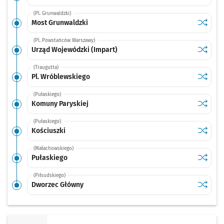
(Pl. Grunwaldzki)
Sprawdź
przysta
Most Grunwaldzki
(Pl. Powstańców Warszawy)
Sprawdź
przysta
Urząd Wojewódzki (Impart)
(Traugutta)
Sprawdź
przysta
Pl. Wróblewskiego
(Pułaskiego)
Sprawdź
przysta
Komuny Paryskiej
(Pułaskiego)
Sprawdź
przysta
Kościuszki
(Małachowskiego)
Sprawdź
przysta
Pułaskiego
(Piłsudskiego)
Sprawdź
przysta
Dworzec Główny