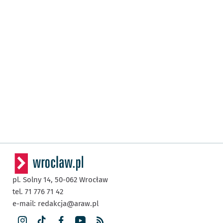
pl. Solny 14,
50-062
Wrocław
tel. 71 776 71 42
e-mail:
redakcja@araw.pl