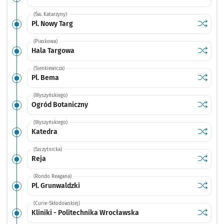
(Św. Katarzyny)
Sprawdź
przystan
Pl. Nowy Targ
(Piaskowa)
Sprawdź
przysta
Hala Targowa
(Sienkiewicza)
Sprawdź
przysta
Pl. Bema
(Wyszyńskiego)
Sprawdź
przysta
Ogród Botaniczny
(Wyszyńskiego)
Sprawdź
przysta
Katedra
(Szczytnicka)
Sprawdź
przysta
Reja
(Rondo Reagana)
Sprawdź
przystan
Pl. Grunwaldzki
(Curie-Skłodowskiej)
Sprawdź
przystan
Kliniki - Politechnika Wrocławska