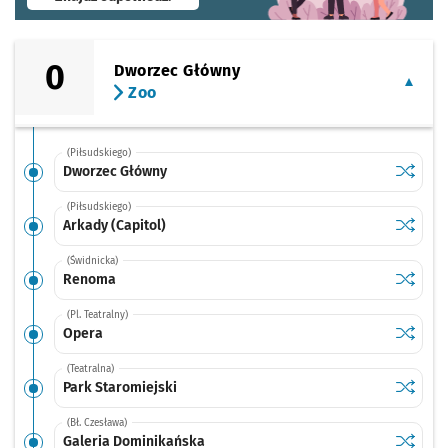
0
Dworzec Główny
Zoo
(Piłsudskiego)
Sprawdź
przysta
Dworzec Główny
(Piłsudskiego)
Sprawdź
przystan
Arkady (Capitol)
(Świdnicka)
Sprawdź
przysta
Renoma
(Pl. Teatralny)
Sprawdź
przysta
Opera
(Teatralna)
Sprawdź
przysta
Park Staromiejski
(Bł. Czesława)
Sprawdź
przysta
Galeria Dominikańska