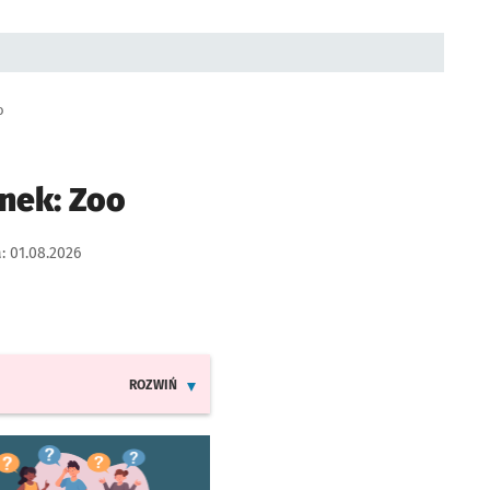
o
nek: Zoo
a:
01.08.2026
ROZWIŃ
INFORMACJE O ZMIANACH W ROZKŁADACH JAZDY MPK
worzy się w nowej karcie