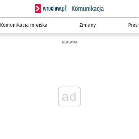
Serwis informacyjny wroclaw.pl podserwis: Ko
Komunikacja miejska
Zmiany
Piesi
REKLAMA
ad