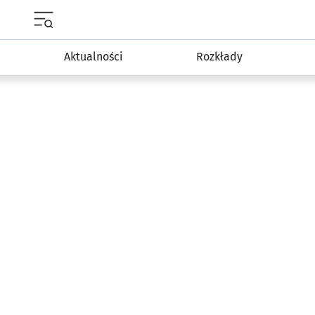
Menu główne portalu wroclaw.pl
Aktualności
Rozkłady