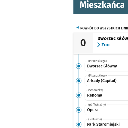
Mieszkańca
POWRÓT DO WSZYSTKICH LINI
Dworzec Głó
0
Zoo
(Piłsudskiego)
Dworzec Główny
(Piłsudskiego)
Arkady (Capitol)
(Świdnicka)
Renoma
(pl. Teatralny)
Opera
(Teatralna)
Park Staromiejski