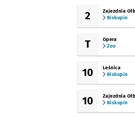
Wrocławska
Zajezdnia Oł
2
(Wróblewskiego)
Biskupin
Hala Stulecia
(Wróblewskiego)
Zoo
Opera
T
Zoo
Leśnica
10
Biskupin
Zajezdnia Oł
10
Biskupin