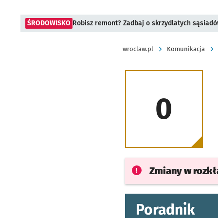
ŚRODOWISKO
Robisz remont? Zadbaj o skrzydlatych sąsiad
wroclaw.pl
Komunikacja
0
Zmiany w rozk
Poradnik