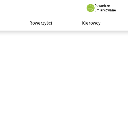
Powietrze
we Wrocławiu
munikacja
umiarkowane
Rowerzyści
Kierowcy