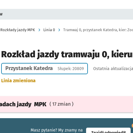
ów
Rozkłady jazdy MPK
Linia 0
Tramwaj 0, przystanek Katedra, kier: Zo
Rozkład jazdy tramwaju 0, kieru
Przystanek Katedra
Słupek: 20809
Ostatnia aktualizacj
Linia zmieniona
ładach
jazdy
MPK
( 17 zmian )
Masz pytanie? My znamy na
- ot
Znajdź odpowiedź!