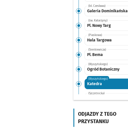
(bł. Czesława)
Galeria Dominikańska
(św. Katarzyny)
Pl. Nowy Targ
(Piaskowa)
Hala Targowa
(Sienkiewicza)
Pl. Bema
(Wyszyńskiego)
Ogród Botaniczny
(Wyszyńskiego)
Katedra
(Szczytnicka)
Reja
(rondo Reagana)
Pl. Grunwaldzki
ODJAZDY Z TEGO
PRZYSTANKU
(Curie-Skłodowskiej)
Kliniki - Politechnika