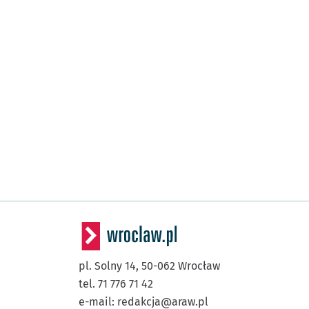
pl. Solny 14,
50-062
Wrocław
tel. 71 776 71 42
e-mail:
redakcja@araw.pl