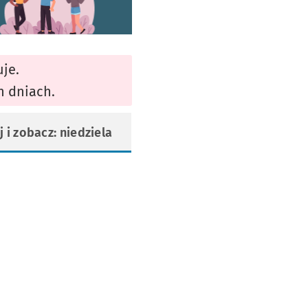
uje.
h dniach.
j i zobacz: niedziela