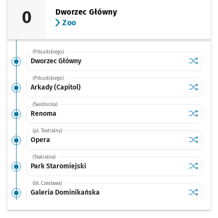
0
Dworzec Główny
Zoo
(Piłsudskiego)
Sprawdź p
Dworzec 
Dworzec Główny
(Piłsudskiego)
Sprawdź p
Arkady (C
Arkady (Capitol)
(Świdnicka)
Sprawdź p
Renoma
Renoma
(pl. Teatralny)
Sprawdź p
Opera
Opera
(Teatralna)
Sprawdź p
Park Star
Park Staromiejski
(bł. Czesława)
Sprawdź p
Galeria 
Galeria Dominikańska
(św. Katarzyny)