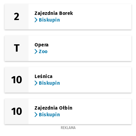
(Wróblewskiego)
Sprawdź prop
Zoo
Czas prz
Zoo
8'
2
Zajezdnia Borek
Biskupin
T
Opera
Zoo
10
Leśnica
Biskupin
10
Zajezdnia Ołbin
Biskupin
REKLAMA