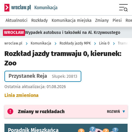
Serwis informacyjny wroclaw.pl podserwis: Komunikacja
Menu
Aktualności
Rozkłady
Komunikacja miejska
Zmiany
Piesi
Row
WROCŁAW
Wypadek autobusu i taksówki na Al. Krzywoustego
wroclaw.pl
Komunikacja
Rozkłady jazdy MPK
Linia 0
Tramwaj 
Rozkład jazdy tramwaju 0, kierunek:
Zoo
Przystanek Reja
Słupek: 20813
Ostatnia aktualizacja:
01.08.2026
Linia zmieniona
Zmiany w rozkładach
ROZWIŃ
Poradnik Mieszkańca