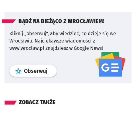
BĄDŹ NA BIEŻĄCO Z WROCŁAWIEM!
Kliknij „obserwuj”, aby wiedzieć, co dzieje się we
Wrocławiu.
Najciekawsze wiadomości z
www.wroclaw.pl znajdziesz w Google News!
profil
google news
serwisu wroclaw
Obserwuj
ZOBACZ TAKŻE