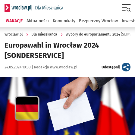
Serwis informacyjny wroclaw.pl podserwis: Dla mieszkańca
Menu
WAKACJE
Aktualności
Komunikaty
Bezpieczny Wrocław
Inwest
wroclaw.pl
Dla mieszkańca
Wybory do europarlamentu 2024 [SERWIS
Europawahl in Wrocław 2024
[SONDERSERVICE]
Data publikacji:
Autor:
artykuł
24.05.2024 10:30 |
Redakcja www.wroclaw.pl
Udostępnij
Kliknij, aby powiększyć