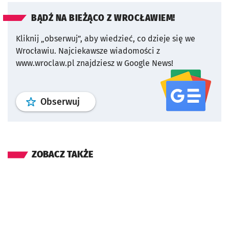
BĄDŹ NA BIEŻĄCO Z WROCŁAWIEM!
Kliknij „obserwuj”, aby wiedzieć, co dzieje się we
Wrocławiu.
Najciekawsze wiadomości z
www.wroclaw.pl znajdziesz w Google News!
profil
google news
serwisu wroclaw
Obserwuj
ZOBACZ TAKŻE