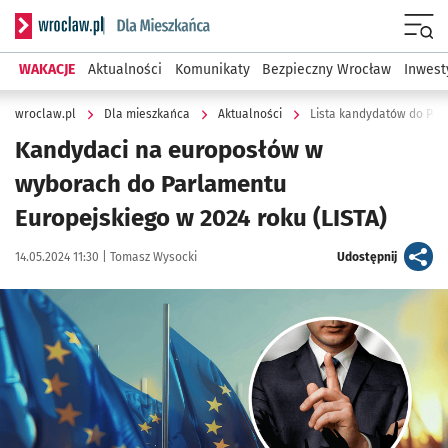
Serwis informacyjny wroclaw.pl podserwis: Dla mieszkańca
Menu
WAKACJE
Aktualności
Komunikaty
Bezpieczny Wrocław
Inwest
wroclaw.pl
Dla mieszkańca
Aktualności
Lista kandydatów do Par
Kandydaci na europosłów w
wyborach do Parlamentu
Europejskiego w 2024 roku (LISTA)
Data publikacji:
Autor:
artykuł
14.05.2024 11:30 |
Tomasz Wysocki
Udostępnij
Kliknij, aby powiększyć