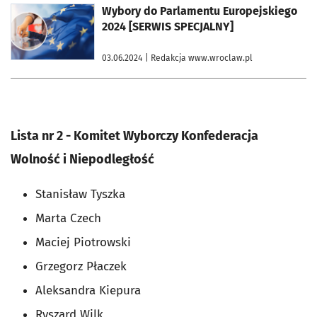
otworzy się w nowej karcie
Wybory do Parlamentu Europejskiego
2024 [SERWIS SPECJALNY]
03.06.2024
| Redakcja www.wroclaw.pl
Lista nr 2 - Komitet Wyborczy Konfederacja
Wolność i Niepodległość
Stanisław Tyszka
Marta Czech
Maciej Piotrowski
Grzegorz Płaczek
Aleksandra Kiepura
Ryszard Wilk