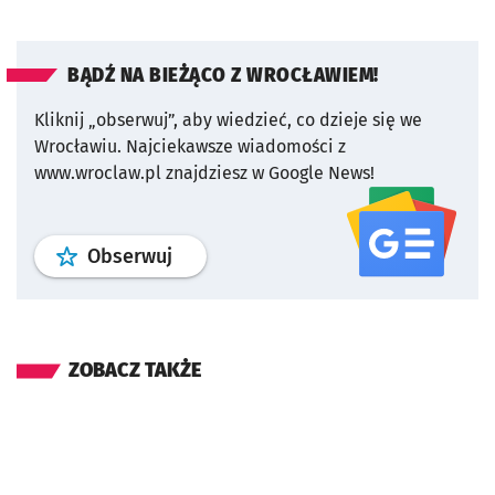
BĄDŹ NA BIEŻĄCO Z WROCŁAWIEM!
Kliknij „obserwuj”, aby wiedzieć, co dzieje się we
Wrocławiu.
Najciekawsze wiadomości z
www.wroclaw.pl znajdziesz w Google News!
profil
google news
serwisu wroclaw
Obserwuj
ZOBACZ TAKŻE