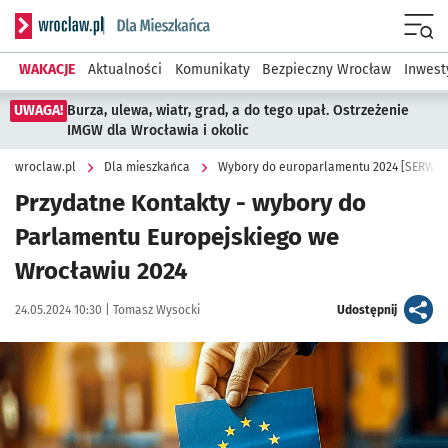
Serwis informacyjny wroclaw.pl podserwis: Dla mieszkańca
Menu
WAKACJE
Aktualności
Komunikaty
Bezpieczny Wrocław
Inwest
UWAGA!
Burza, ulewa, wiatr, grad, a do tego upał. Ostrzeżenie
IMGW dla Wrocławia i okolic
wroclaw.pl
Dla mieszkańca
Wybory do europarlamentu 2024 [SERWIS
Przydatne Kontakty - wybory do
Parlamentu Europejskiego we
Wrocławiu 2024
Data publikacji:
Autor:
artykuł
24.05.2024 10:30 |
Tomasz Wysocki
Udostępnij
Kliknij, aby powiększyć