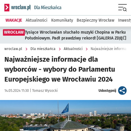
Serwis informacyjny wroclaw.pl podserwis: Dla mieszkańca
Menu
WAKACJE
Aktualności
Komunikaty
Bezpieczny Wrocław
Inwest
WROCŁAW
Tysiące Wrocławian słuchało muzyki Chopina w Parku
Południowym. Padł prawdziwy rekord! [GALERIA ZDJĘĆ]
wroclaw.pl
Dla mieszkańca
Aktualności
Najważniejsze informacj
Najważniejsze informacje dla
wyborców - wybory do Parlamentu
Europejskiego we Wrocławiu 2024
Data publikacji:
Autor:
artykuł
14.05.2024 11:30 |
Tomasz Wysocki
Udostępnij
Kliknij, aby powiększyć