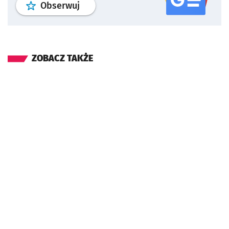
profil
google news
serwisu wroclaw
Obserwuj
ZOBACZ TAKŻE