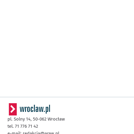
pl. Solny 14,
50-062
Wrocław
tel. 71 776 71 42
e-mail:
redakcja@araw.pl