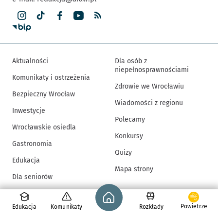
Aktualności
Dla osób z
niepełnosprawnościami
Komunikaty i ostrzeżenia
Zdrowie we Wrocławiu
Bezpieczny Wrocław
Wiadomości z regionu
Inwestycje
Polecamy
Wrocławskie osiedla
Konkursy
Gastronomia
Quizy
Edukacja
Mapa strony
Dla seniorów
Strona główna - wroclaw.pl
Inne informacje
Powietrze
Edukacja
Komunikaty
Rozkłady
Redakcja
Deklaracja dostępności
Newsletter