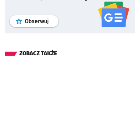
profil
google news
serwisu wroclaw
Obserwuj
ZOBACZ TAKŻE