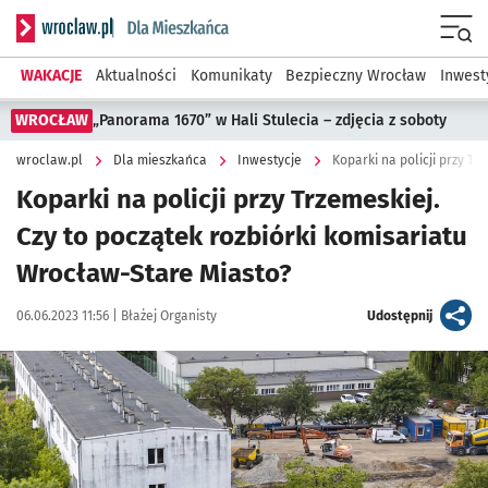
Serwis informacyjny wroclaw.pl podserwis: Dla mieszkańca
Menu
WAKACJE
Aktualności
Komunikaty
Bezpieczny Wrocław
Inwest
WROCŁAW
„Panorama 1670” w Hali Stulecia – zdjęcia z soboty
wroclaw.pl
Dla mieszkańca
Inwestycje
Koparki na policji przy Trzemeskiej.
Czy to początek rozbiórki komisariatu
Wrocław-Stare Miasto?
Data publikacji:
Autor:
artykuł
06.06.2023 11:56 |
Błażej Organisty
Udostępnij
Kliknij, aby zobaczyć galerię