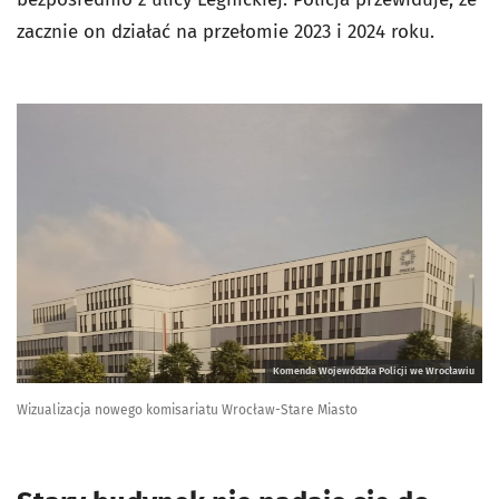
zacznie on działać na przełomie 2023 i 2024 roku.
Komenda Wojewódzka Policji we Wrocławiu
Wizualizacja nowego komisariatu Wrocław-Stare Miasto