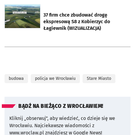
otworzy się w nowej karcie
37 firm chce zbudować drogę
ekspresową S8 z Kobierzyc do
Łagiewnik (WIZUALIZACJA)
budowa
policja we Wrocławiu
Stare Miasto
BĄDŹ NA BIEŻĄCO Z WROCŁAWIEM!
Kliknij „obserwuj”, aby wiedzieć, co dzieje się we
Wrocławiu.
Najciekawsze wiadomości z
www.wroclaw.pl znajdziesz w Google News!