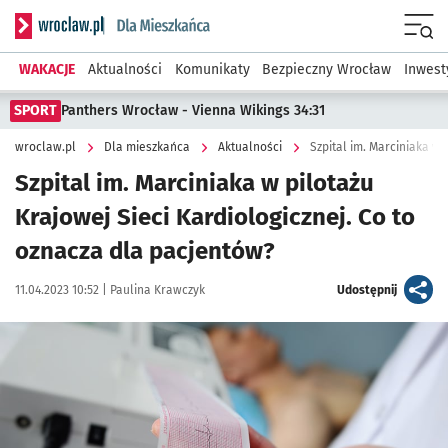
Serwis informacyjny wroclaw.pl podserwis: Dla mieszkańca
Menu
WAKACJE
Aktualności
Komunikaty
Bezpieczny Wrocław
Inwest
SPORT
Panthers Wrocław - Vienna Wikings 34:31
wroclaw.pl
Dla mieszkańca
Aktualności
Szpital im. Marciniaka w pilotażu
Krajowej Sieci Kardiologicznej. Co to
oznacza dla pacjentów?
Data publikacji:
Autor:
artykuł
11.04.2023 10:52 |
Paulina Krawczyk
Udostępnij
Kliknij, aby powiększyć