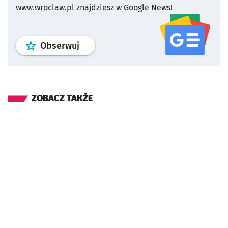
www.wroclaw.pl znajdziesz w Google News!
profil
google news
serwisu wroclaw
Obserwuj
ZOBACZ TAKŻE