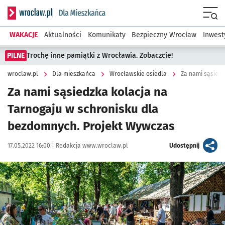
Serwis informacyjny wroclaw.pl podserwis: Dla mieszkańca
Menu
WAKACJE
Aktualności
Komunikaty
Bezpieczny Wrocław
Inwest
PILNE
Trochę inne pamiątki z Wrocławia. Zobaczcie!
wroclaw.pl
Dla mieszkańca
Wrocławskie osiedla
Za nami sąsiedzka kolacja na
Tarnogaju w schronisku dla
bezdomnych. Projekt Wywczas
Data publikacji:
Autor:
artykuł
17.05.2022 16:00 |
Redakcja www.wroclaw.pl
Udostępnij
Kliknij, aby zobaczyć galerię