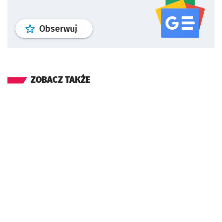
profil
google news
serwisu wroclaw
Obserwuj
ZOBACZ TAKŻE