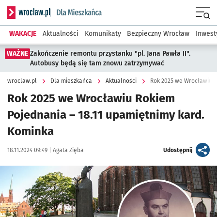
Serwis informacyjny wroclaw.pl podserwis: Dla mieszkańca
Menu
WAKACJE
Aktualności
Komunikaty
Bezpieczny Wrocław
Inwest
WAŻNE
Zakończenie remontu przystanku "pl. Jana Pawła II".
Autobusy będą się tam znowu zatrzymywać
wroclaw.pl
Dla mieszkańca
Aktualności
Rok 2025 we Wrocławiu 
Rok 2025 we Wrocławiu Rokiem
Pojednania – 18.11 upamiętnimy kard.
Kominka
Data publikacji:
Autor:
artykuł
18.11.2024 09:49 |
Agata Zięba
Udostępnij
Kliknij, aby powiększyć