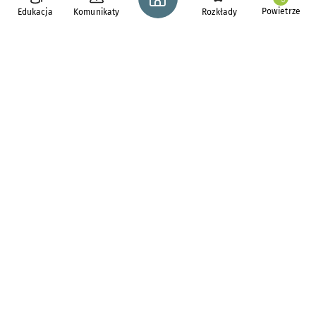
Powietrze
Edukacja
Komunikaty
Rozkłady
pl. Solny 14,
50-062
Wrocław
tel. 71 776 71 42
e-mail:
redakcja@araw.pl
Aktualności
Dla osób z
niepełnosprawnościami
Komunikaty i ostrzeżenia
Zdrowie we Wrocławiu
Bezpieczny Wrocław
Wiadomości z regionu
Inwestycje
Polecamy
Wrocławskie osiedla
Konkursy