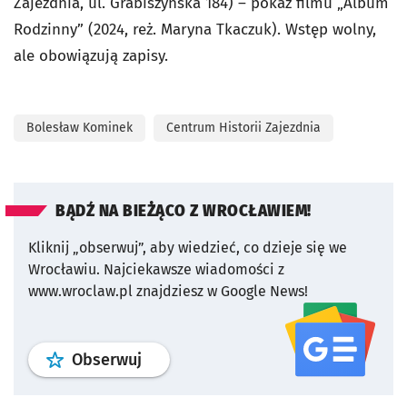
Zajezdnia, ul. Grabiszyńska 184) – pokaz filmu „Album
Rodzinny” (2024, reż. Maryna Tkaczuk). Wstęp wolny,
ale obowiązują zapisy.
Bolesław Kominek
Centrum Historii Zajezdnia
BĄDŹ NA BIEŻĄCO Z WROCŁAWIEM!
Kliknij „obserwuj”, aby wiedzieć, co dzieje się we
Wrocławiu.
Najciekawsze wiadomości z
www.wroclaw.pl znajdziesz w Google News!
profil
google news
serwisu wroclaw
Obserwuj