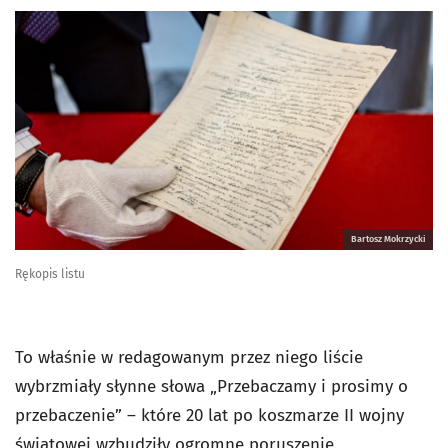
Bartosz Mokrzycki
Rękopis listu
To właśnie w redagowanym przez niego liście
wybrzmiały słynne słowa „Przebaczamy i prosimy o
przebaczenie” – które 20 lat po koszmarze II wojny
światowej wzbudziły ogromne poruszenie.