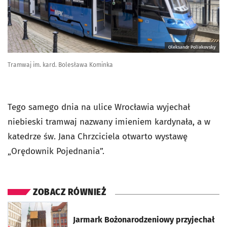
Oleksandr Poliakovsky
Tramwaj im. kard. Bolesława Kominka
Tego samego dnia na ulice Wrocławia wyjechał
niebieski tramwaj nazwany imieniem kardynała, a w
katedrze św. Jana Chrzciciela otwarto wystawę
„Orędownik Pojednania”.
ZOBACZ RÓWNIEŻ
otworzy się w nowej karcie
Jarmark Bożonarodzeniowy przyjechał