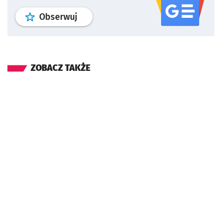
profil
google news
serwisu wroclaw
Obserwuj
ZOBACZ TAKŻE