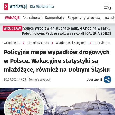
Serwis informacyjny wroclaw.pl podserwis: Dla mieszkańca
Menu
WAKACJE
Aktualności
Komunikaty
Bezpieczny Wrocław
Inwest
WROCŁAW
Tysiące Wrocławian słuchało muzyki Chopina w Parku
Południowym. Padł prawdziwy rekord! [GALERIA ZDJĘĆ]
wroclaw.pl
Dla mieszkańca
Wiadomości z regionu
Policyjna map
Policyjna mapa wypadków drogowych
w Polsce. Wakacyjne statystyki są
miażdżące, również na Dolnym Śląsku
Data publikacji:
Autor:
artykuł
30.07.2024 19:05 |
Tomasz Wysocki
Udostępnij
Kliknij, aby powiększyć