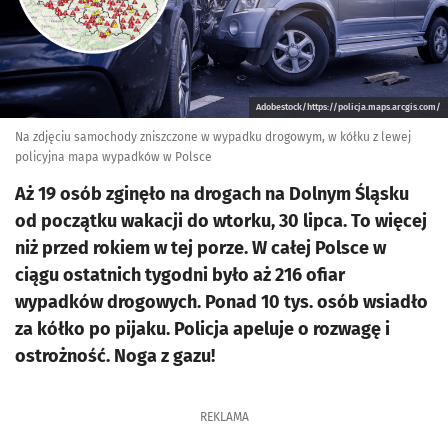
Adobestock/https://policja.maps.arcgis.com/
Na zdjęciu samochody zniszczone w wypadku drogowym, w kółku z lewej
policyjna mapa wypadków w Polsce
Aż 19 osób zginęło na drogach na Dolnym Śląsku
od początku wakacji do wtorku, 30 lipca. To więcej
niż przed rokiem w tej porze. W całej Polsce w
ciągu ostatnich tygodni było aż 216 ofiar
wypadków drogowych. Ponad 10 tys. osób wsiadło
za kółko po pijaku. Policja apeluje o rozwagę i
ostrożność. Noga z gazu!
REKLAMA